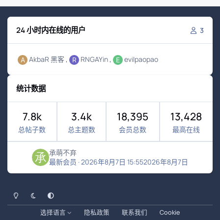
24 小时内在线的用户
3
AkbaR 黑客
RNGAYin
evilpaopao
统计数据
7.8k
3.4k
18,395
13,428
总帖子数
总主题数
会员总数
最高在线
承萌不弃
最新会员
·
2026年8月7日 15:55
2026年8月7日
浅色模式
黑暗模式
系统偏好
选择语言
隐私政策
联系我们
Cookie