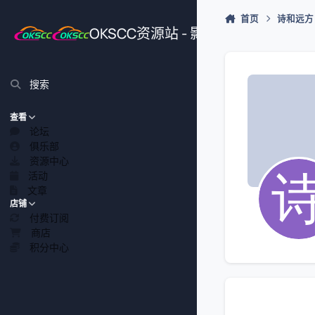
跳转到帖子
首页
诗和远方
OKSCC资源站 - 影视、游戏、源
搜索
查看
论坛
俱乐部
资源中心
活动
文章
店铺
付费订阅
商店
积分中心