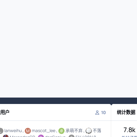
的用户
统计数据
10
7.8k
lanweihu
mascot_lee
承萌不弃
不落