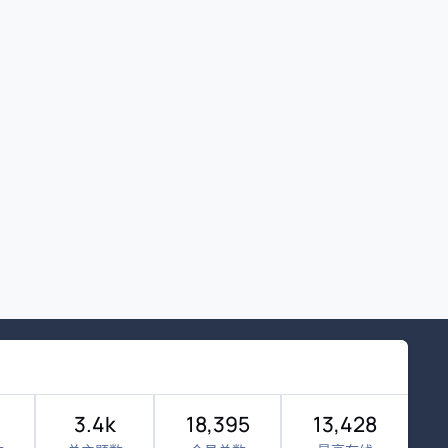
3.4k
18,395
13,428