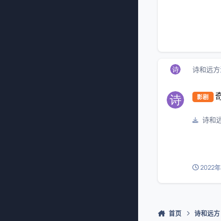
诗和远方
奇异博士2:疯狂多元宇宙 Doc
奇
影剧
诗和
2022年
首页
诗和远方