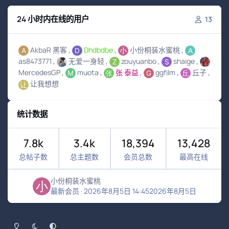
24 小时内在线的用户
13
AkbaR 黑客
Dhdbdbe
小份桐装水蜜桃
as8473771
无爱一身轻
zouyuanbo
shaige
MercedesGP
muota
张 泰益
ggfilm
丘子
让我想想
统计数据
7.8k
3.4k
18,394
13,428
总帖子数
总主题数
会员总数
最高在线
小份桐装水蜜桃
最新会员
·
2026年8月5日 14:45
2026年8月5日
浅色模式
黑暗模式
系统偏好