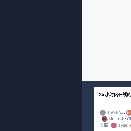
24 小时内在线
lanweihu
MercedesG
长离
layee