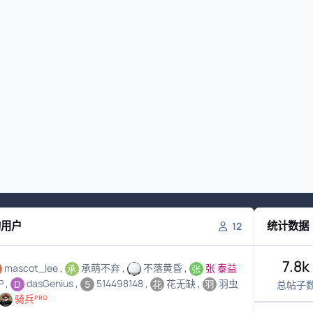
的用户
统计数据
12
7.8k
mascot_lee
承萌不弃
不落黄昏
张 泰益
P
dasGenius
514498148
花无缺
羽虫
总帖子
骑兵ᴾᴿᴼ