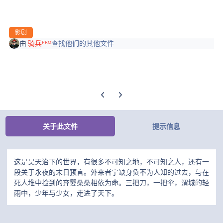
影剧
由
骑兵ᴾᴿᴼ
查找他们的其他文件
上一张轮播幻灯片
下一张轮播幻灯片
关于此文件
提示信息
这是昊天治下的世界，有很多不可知之地，不可知之人，还有一
段关于永夜的末日预言。外来者宁缺身负不为人知的过去，与在
死人堆中捡到的弃婴桑桑相依为命。三把刀，一把伞，渭城的轻
雨中，少年与少女，走进了天下。