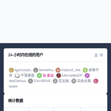
24 小时内在线的用户
12
lgyscorpio
lanweihu
mascot_lee
承萌不
弃
不落黄昏
张 泰益
MercedesGP
dasGenius
514498148
花无缺
羽虫长离
layee
统计数据