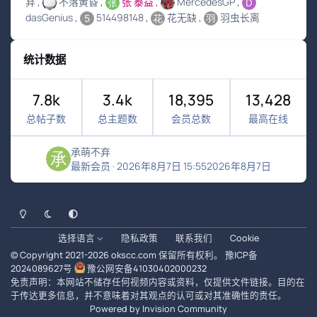
弃
不落黄昏
张 泰益
MercedesGP
dasGenius
514498148
花无缺
羽虫长离
统计数据
7.8k
3.4k
18,395
13,428
总帖子数
总主题数
会员总数
最高在线
承萌不弃
最新会员
·
2026年8月7日 15:55
2026年8月7日
浅色模式
黑暗模式
系统偏好
选择语言
隐私政策
联系我们
Cookie
© Copyright 2021-
2026
okscc.com
保留所有权利。
豫ICP备
2024089627号
豫公网安备41030402000232
免责声明：本网站不储存任何视频内容或资料，仅提供文件链接。目的在
于传达更多信息，并不意味着对其观点的认可或对其准确性的责任。
Powered by
Invision Community