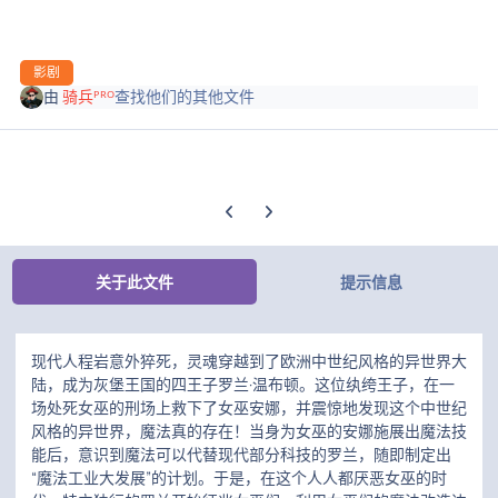
影剧
由
骑兵ᴾᴿᴼ
查找他们的其他文件
上一张轮播幻灯片
下一张轮播幻灯片
关于此文件
提示信息
现代人程岩意外猝死，灵魂穿越到了欧洲中世纪风格的异世界大
陆，成为灰堡王国的四王子罗兰·温布顿。这位纨绔王子，在一
场处死女巫的刑场上救下了女巫安娜，并震惊地发现这个中世纪
风格的异世界，魔法真的存在！当身为女巫的安娜施展出魔法技
能后，意识到魔法可以代替现代部分科技的罗兰，随即制定出
“魔法工业大发展”的计划。于是，在这个人人都厌恶女巫的时