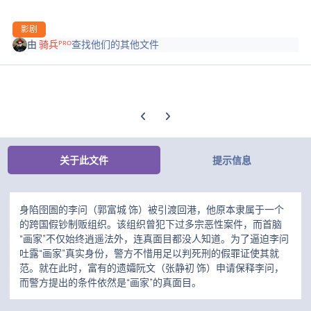
影剧
由
骑兵ᴾᴿᴼ
查找他们的其他文件
上一张轮播幻灯片
下一张轮播幻灯片
关于此文件
提示信息
身陷囹圄的李问（郭富城 饰）被引渡回港，他原本隶属于一个
的跨国假钞制贩组织。该组织曾犯下过多宗恶性案件，而首脑
“画家”不仅始终逍遥法外，连真面目都没人知道。为了逼迫李问
吐露“画家”真实身份，警方不惜用足以判死刑的假罪证使其就
范。就在此时，富有的遗孀阮文（张静初 饰）申请保释李问，
而警方提出的条件依然是“画家”的真面目。