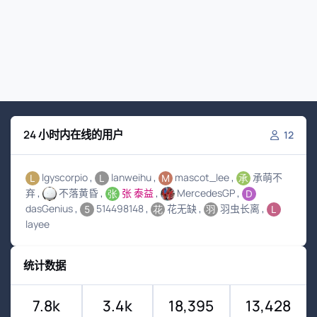
24 小时内在线的用户
12
lgyscorpio
lanweihu
mascot_lee
承萌不
弃
不落黄昏
张 泰益
MercedesGP
dasGenius
514498148
花无缺
羽虫长离
layee
统计数据
7.8k
3.4k
18,395
13,428