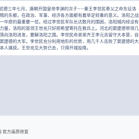
唐武德三年七月，唐朝开国皇帝李渊的次子——秦王李世民奉父之命东征洛
隋的东都，在政治、军事、经济各方面都有着举足轻重的意义。洛阳之战
一中原的最重要一仗。经过李世民军队长达数月的围困，洛阳城内经没有
力量，洛阳的首领王世充只好把希望寄托在救兵上。河北的窦建德带领几
荡向洛阳进发，要解洛阳之围。李世民命弟弟齐王李元吉留守大本营，自
窦建德的大军。李世民充分利用地形的优势，用几千人击败了窦建德的大
本人擒获。王世充见大势已去，只得开城投降。
高码 官方画质修复