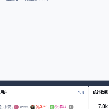
的用户
统计数据
8
7.8k
羽虫长离
layee
骑兵ᴾᴿᴼ
张 泰益