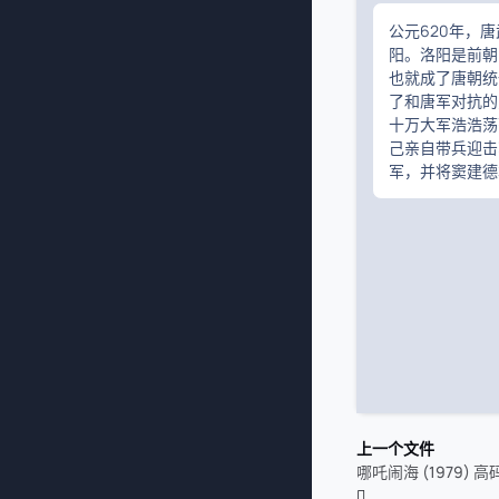
公元620年，
阳。洛阳是前朝
也就成了唐朝统
了和唐军对抗的
十万大军浩浩荡
己亲自带兵迎击
军，并将窦建德
上一个文件
哪吒闹海 (1979) 