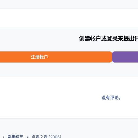
创建帐户或登录来提出
注册帐户
没有评论。
剧集综艺
贞观之治 (2006)