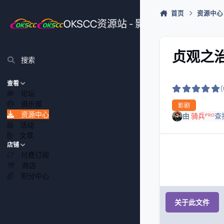
跳转到帖子
首页
资源中心
OKSCC资源站 - 影视、游戏、源
贞观之治 
搜索
查看
论坛
俱乐部
影剧
资源中心
由
骑兵ᴾᴿᴼ
查
活动
文章
店铺
付费订阅
商店
积分中心
关于此文件