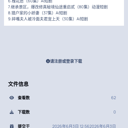
6.槐花愿（60集）Ai短剧
7.继承景区，爆改修真秘境仙途重启贰（80集）动漫短剧
8.猎户家的小娇妻（37集）Ai短剧
9.碎嘴夫人被冷面夫君宠上天（30集）Ai短剧
请注册或登录下载
文件信息
查看数
62
下载数
0
提交于
2026年6月3日 12:56
2026年6月3日