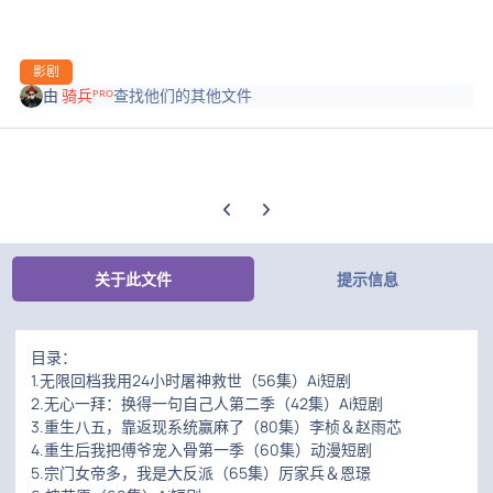
影剧
由
骑兵ᴾᴿᴼ
查找他们的其他文件
上一张轮播幻灯片
下一张轮播幻灯片
关于此文件
提示信息
目录：
1.无限回档我用24小时屠神救世（56集）Ai短剧
2.无心一拜：换得一句自己人第二季（42集）Ai短剧
3.重生八五，靠返现系统赢麻了（80集）李桢＆赵雨芯
4.重生后我把傅爷宠入骨第一季（60集）动漫短剧
5.宗门女帝多，我是大反派（65集）厉家兵＆恩璟