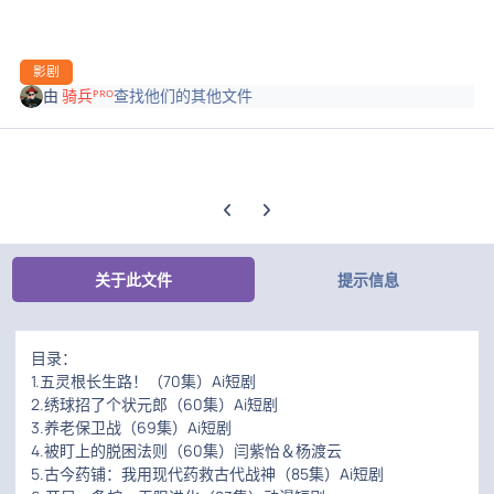
影剧
由
骑兵ᴾᴿᴼ
查找他们的其他文件
上一张轮播幻灯片
下一张轮播幻灯片
关于此文件
提示信息
目录：
1.五灵根长生路！（70集）Ai短剧
2.绣球招了个状元郎（60集）Ai短剧
3.养老保卫战（69集）Ai短剧
4.被盯上的脱困法则（60集）闫紫怡＆杨渡云
5.古今药铺：我用现代药救古代战神（85集）Ai短剧