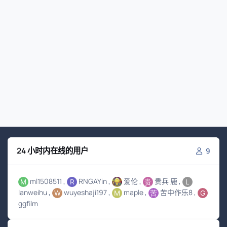
24 小时内在线的用户
9
ml1508511
RNGAYin
爱伦
贵兵 鹿
lanweihu
wuyeshaji197
maple
苦中作乐8
ggfilm