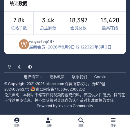
统计数据
7.8k
3.4k
18,397
13,428
总帖子数
总主题数
会员总数
最高在线
wuyeshaji197
最新会员
·
2026年8月9日 12:12
2026年8月9日
浅色模式
黑暗模式
系统偏好
选择语言
隐私政策
联系我们
Cookie
© Copyright 2021-
2026
okscc.com
保留所有权利。
豫ICP备
2024089627号
豫公网安备41030402000232
免责声明：本网站不储存任何视频内容或资料，仅提供文件链接。目的在
于传达更多信息，并不意味着对其观点的认可或对其准确性的责任。
Powered by
Invision Community
登录
注册
搜索
菜单