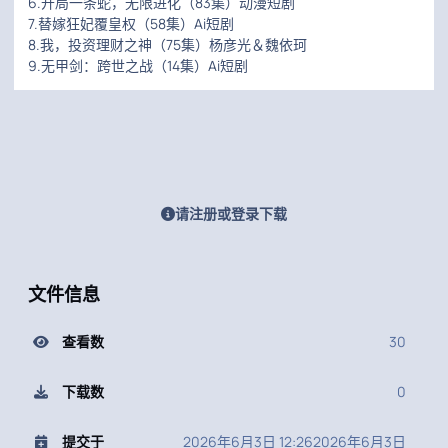
6.开局一条蛇，无限进化（83集）动漫短剧
7.替嫁狂妃覆皇权（58集）Ai短剧
8.我，投资理财之神（75集）杨彦光＆魏依珂
9.无甲剑：跨世之战（14集）Ai短剧
请注册或登录下载
文件信息
查看数
30
下载数
0
提交于
2026年6月3日 12:26
2026年6月3日