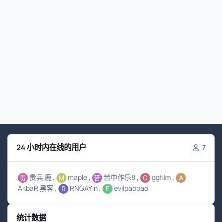
24 小时内在线的用户
7
贵兵 鹿
maple
苦中作乐8
ggfilm
AkbaR 黑客
RNGAYin
evilpaopao
统计数据