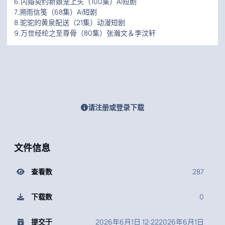
6.闪婚契约新娘宠上头（100集）Ai短剧
7.溯雨信笺（68集）Ai短剧
8.驼驼的黄泉配送（21集）动漫短剧
9.万世经纶之至尊骨（80集）张瀚文＆李汶轩
请注册或登录下载
文件信息
查看数
287
下载数
0
提交于
2026年6月1日 12:22
2026年6月1日