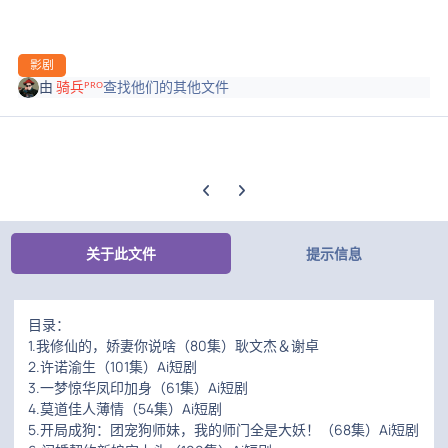
影剧
由
骑兵ᴾᴿᴼ
查找他们的其他文件
上一张轮播幻灯片
下一张轮播幻灯片
关于此文件
提示信息
目录：
1.我修仙的，娇妻你说啥（80集）耿文杰＆谢卓
2.许诺渝生（101集）Ai短剧
3.一梦惊华凤印加身（61集）Ai短剧
4.莫道佳人薄情（54集）Ai短剧
5.开局成狗：团宠狗师妹，我的师门全是大妖！（68集）Ai短剧