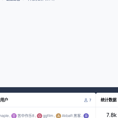
的用户
统计数据
7
7.8k
maple
苦中作乐8
ggfilm
AkbaR 黑客