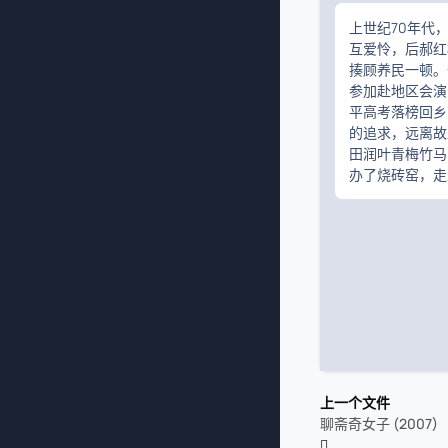
上世纪70年代
互爱怜，后郝红
揍顾养民一顿。
参加赴地区会演
平高考落榜回乡
的追求，远离故
田润叶青梅竹马
办了烧砖窑，走
上一个文件
聊斋奇女子 (2007)