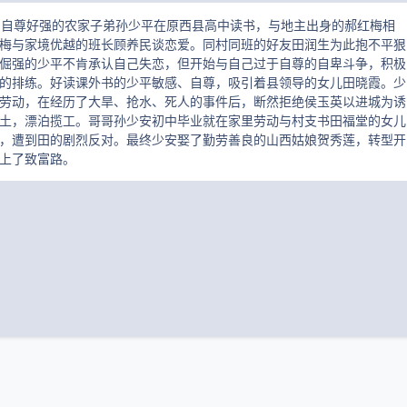
，自尊好强的农家子弟孙少平在原西县高中读书，与地主出身的郝红梅相
梅与家境优越的班长顾养民谈恋爱。同村同班的好友田润生为此抱不平狠
倔强的少平不肯承认自己失恋，但开始与自己过于自尊的自卑斗争，积极
的排练。好读课外书的少平敏感、自尊，吸引着县领导的女儿田晓霞。少
劳动，在经历了大旱、抢水、死人的事件后，断然拒绝侯玉英以进城为诱
土，漂泊揽工。哥哥孙少安初中毕业就在家里劳动与村支书田福堂的女儿
，遭到田的剧烈反对。最终少安娶了勤劳善良的山西姑娘贺秀莲，转型开
上了致富路。