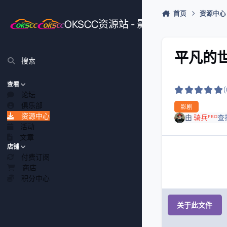
跳转到帖子
首页
资源中心
OKSCC资源站 - 影视、游戏、源
平凡的世界
搜索
查看
论坛
俱乐部
影剧
资源中心
由
骑兵ᴾᴿᴼ
查
活动
文章
店铺
付费订阅
商店
积分中心
关于此文件