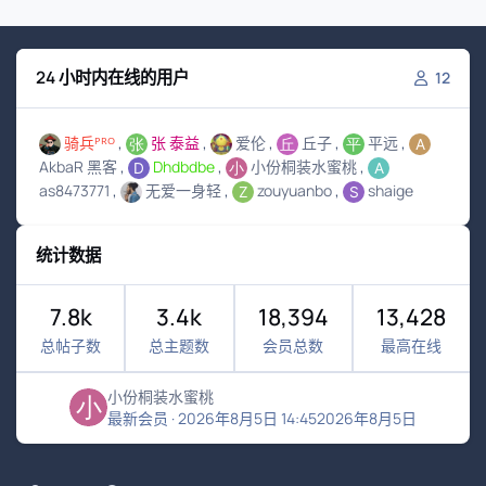
24 小时内在线的用户
12
骑兵ᴾᴿᴼ
张 泰益
爱伦
丘子
平远
AkbaR 黑客
Dhdbdbe
小份桐装水蜜桃
as8473771
无爱一身轻
zouyuanbo
shaige
统计数据
7.8k
3.4k
18,394
13,428
总帖子数
总主题数
会员总数
最高在线
小份桐装水蜜桃
最新会员
·
2026年8月5日 14:45
2026年8月5日
浅色模式
黑暗模式
系统偏好