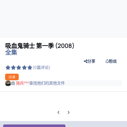
吸血鬼骑士 第一季 (2008)
全集
分享
粉丝
(0篇评论)
动漫
由
骑兵ᴾᴿᴼ
查找他们的其他文件
上一张轮播幻灯片
下一张轮播幻灯片