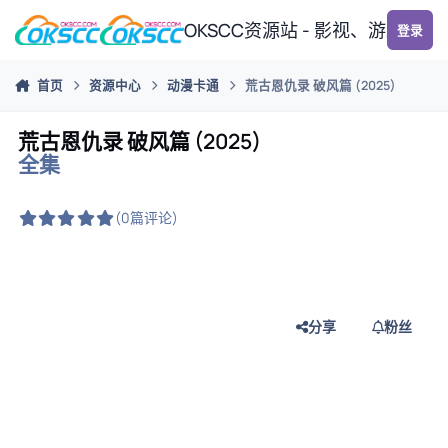
跳转到帖子
OKSCC资源站 - 影视、游戏、
登录
首页
资源中心
动漫卡通
荒古恩仇录 破风篇 (2025)
荒古恩仇录 破风篇 (2025)
全集
(0篇评论)
分享
粉丝