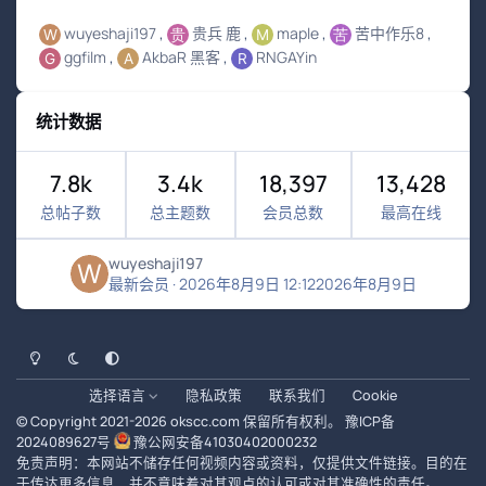
wuyeshaji197
贵兵 鹿
maple
苦中作乐8
ggfilm
AkbaR 黑客
RNGAYin
统计数据
7.8k
3.4k
18,397
13,428
总帖子数
总主题数
会员总数
最高在线
wuyeshaji197
最新会员
·
2026年8月9日 12:12
2026年8月9日
浅色模式
黑暗模式
系统偏好
选择语言
隐私政策
联系我们
Cookie
© Copyright 2021-
2026
okscc.com
保留所有权利。
豫ICP备
2024089627号
豫公网安备41030402000232
免责声明：本网站不储存任何视频内容或资料，仅提供文件链接。目的在
于传达更多信息，并不意味着对其观点的认可或对其准确性的责任。