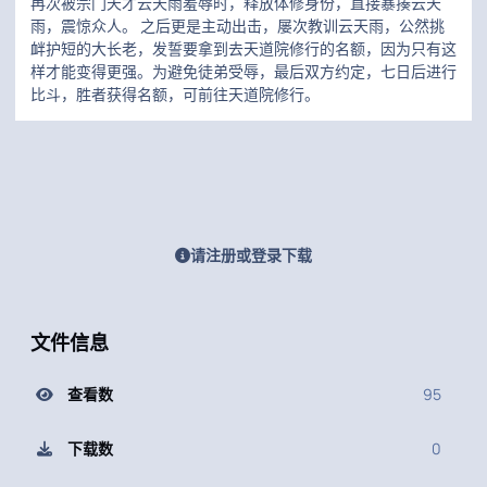
再次被宗门天才云天雨羞辱时，释放体修身份，直接暴揍云天
雨，震惊众人。 之后更是主动出击，屡次教训云天雨，公然挑
衅护短的大长老，发誓要拿到去天道院修行的名额，因为只有这
样才能变得更强。为避免徒弟受辱，最后双方约定，七日后进行
比斗，胜者获得名额，可前往天道院修行。
请注册或登录下载
文件信息
查看数
95
下载数
0