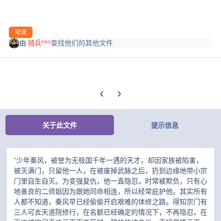
动漫
由
骑兵ᴾᴿᴼ
查找他们的其他文件
上一张轮播幻灯片
下一张轮播幻灯片
关于此文件
提示信息
"少年秦风，被誉为无极国千年一遇的天才，却因家族被陷害，
被灭满门，只留他一人，在被废掉武脉之后，扔到边缘地带小宗
门里自生自灭。为变强复仇，他一直隐忍，时常被欺负，只有心
地善良的二师姐因为跟她同命相连，所以经常庇护他。其实所有
人都不知道，秦风早已经偷偷开启艰难的体修之路。得知宗门有
三人可去天道院修行，在名额已经确定的情况下，不再隐忍，在