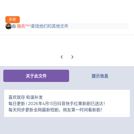
影剧
由
骑兵ᴾᴿᴼ
查找他们的其他文件
上一张轮播幻灯片
下一张轮播幻灯片
关于此文件
提示信息
喜欢就存 和谐补发
每日更新 | 2026年4月13日抖音快手红果新剧已送达！
每天同步更新全网最新短剧，频友第一时间看新剧！