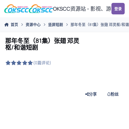
跳转到帖子
OKSCC资源站 - 影视、游戏、
登录
首页
资源中心
竖屏短剧
那年冬至（81集）张翅 邓灵枢/和
那年冬至（81集）张翅 邓灵
枢/和谐短剧
(0篇评论)
分享
粉丝