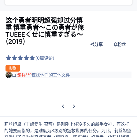
这个勇者明明超强却过分慎
重 慎重勇者～この勇者が俺
TUEEEくせに慎重すぎる～
(2019)
分享
粉丝
(0篇评论)
影剧
由
骑兵ᴾᴿᴼ
查找他们的其他文件
上一张轮播幻灯片
下一张轮播幻灯片
莉丝妲黛（丰崎爱生 配音）是刚刚上任没多久的新手女神，可这样
的她要面临的，是难度为S级别的拯救世界的任务。为此，莉丝妲黛
召唤出了名为龙宫院圣哉（梅原裕一郎 配音）的勇者，让莉丝妲黛