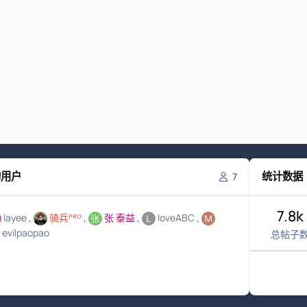
的用户
统计数据
7
7.8k
layee
骑兵ᴾᴿᴼ
张 泰益
loveABC
evilpaopao
总帖子