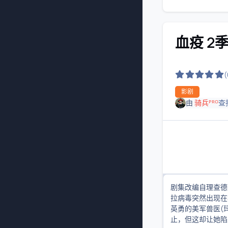
血疫 2
影剧
由
骑兵ᴾᴿᴼ
查
剧集改编自理查德
拉病毒突然出现在
英勇的美军兽医(
止，但这却让她陷