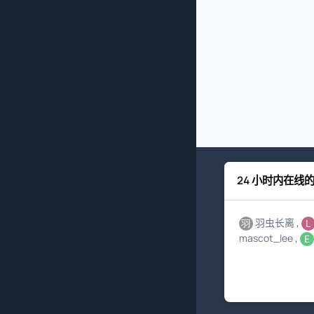
24 小时内在线
羽虫长离
mascot_lee