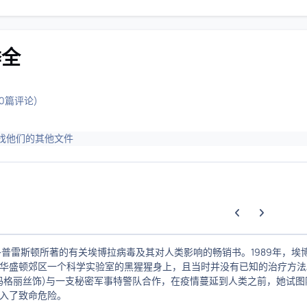
季全
(0篇评论)
找他们的其他文件
上一张轮播幻灯片
下一张轮播幻
·普雷斯顿所著的有关埃博拉病毒及其对人类影响的畅销书。1989年，埃
华盛顿郊区一个科学实验室的黑猩猩身上，且当时并没有已知的治疗方法
玛格丽丝饰)与一支秘密军事特警队合作，在疫情蔓延到人类之前，她试图
入了致命危险。