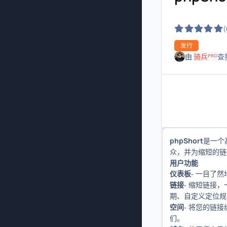
发行
由
骑兵ᴾᴿᴼ
查
phpShort
是一个
众，并为缩短的链
用户功能
仪表板
- 一目了
链接
- 缩短链接
期、自定义定位规
空间
- 将您的链
们。