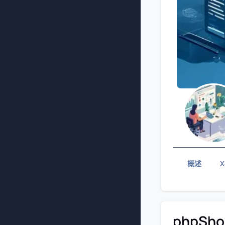
概述
X
phpShor