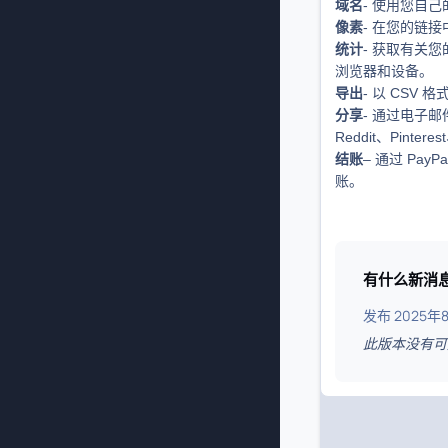
域名
- 使用您自
像素
- 在您的链
统计
- 获取有关
浏览器和设备。
导出
- 以 CSV
分享
- 通过电子邮
Reddit、Pinteres
结账
– 通过 PayPa
账。
有什么新消
发布
2025年8
此版本没有可