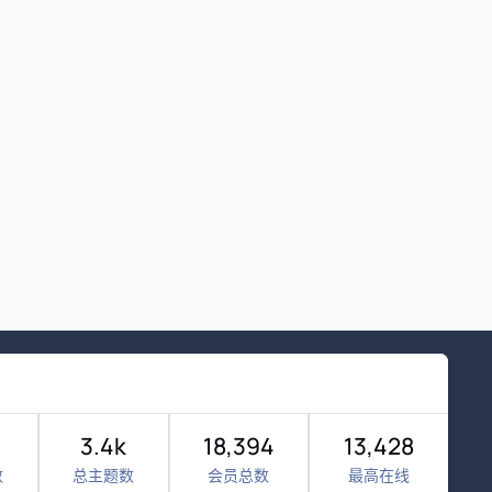
3.4k
18,394
13,428
数
总主题数
会员总数
最高在线