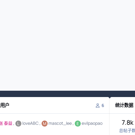
的用户
统计数据
6
7.8k
张 泰益
loveABC
mascot_lee
evilpaopao
总帖子