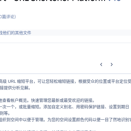
(0篇评论)
找他们的其他文件
上一张轮播幻灯片
下一张轮播幻
高级 URL 缩短平台，可让您轻松缩短链接，根据受众的位置或平台定位
接提供分析见解。
然地查看帐户概览。快速管理您最新或最受欢迎的链接。
，一次一个，或批量缩短。添加自定义别名、用密码保护链接、设置到期日
则等。
接组织到空间中以便于管理。为您的空间设置颜色代码以便一目了然地识别