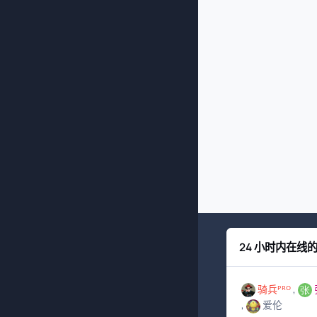
24 小时内在线
骑兵ᴾᴿᴼ
爱伦