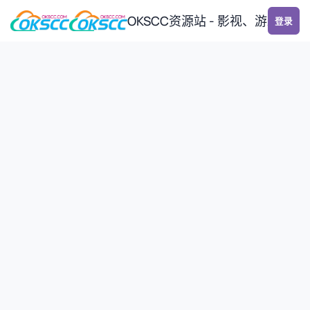
跳转到帖子
OKSCC资源站 - 影视、游戏、
登录