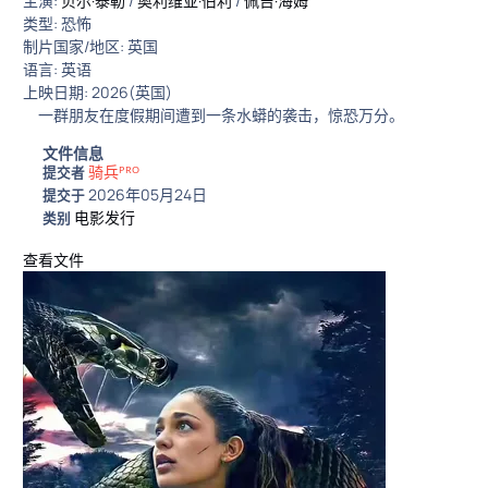
主演:
贝尔·泰勒
/
奥利维亚·伯利
/
佩吉·海姆
类型: 恐怖
制片国家/地区: 英国
语言: 英语
上映日期: 2026(英国)
一群朋友在度假期间遭到一条水蟒的袭击，惊恐万分。
文件信息
骑兵ᴾᴿᴼ
提交者
2026年05月24日
提交于
电影发行
类别
查看文件