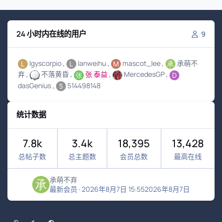
24 小时内在线的用户
9
lgyscorpio
lanweihu
mascot_lee
承萌不
弃
不落黄昏
张 泰益
MercedesGP
dasGenius
514498148
统计数据
7.8k
3.4k
18,395
13,428
总帖子数
总主题数
会员总数
最高在线
承萌不弃
最新会员
·
2026年8月7日 15:55
2026年8月7日
浅色模式
黑暗模式
系统偏好