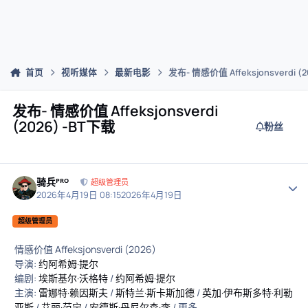
首页
视听媒体
最新电影
发布- 情感价值 Affeksjonsverdi (
发布- 情感价值 Affeksjonsverdi
(2026) -BT下载
粉丝
骑兵ᴾᴿᴼ
作者
超级管理员
2026年4月19日 08:15
2026年4月19日
超级管理员
情感价值 Affeksjonsverdi (2026)
导演:
约阿希姆·提尔
编剧:
埃斯基尔·沃格特
/
约阿希姆·提尔
主演:
雷娜特·赖因斯夫
/
斯特兰·斯卡斯加德
/
英加·伊布斯多特·利勒
亚斯
/
艾丽·范宁
/
安德斯·丹尼尔森·李
/ 更多...