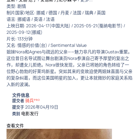
类型: 剧情
制片国家/地区: 挪威 / 德国 / 丹麦 / 法国 / 瑞典 / 英国
语言: 挪威语 / 英语 / 法语
上映日期: 2026-04-17(中国大陆) / 2025-05-21(戛纳电影节) /
2025-09-12(挪威)
片长: 133分钟
又名: 情感的价值(台) / Sentimental Value
姐妹Nora和Agnes与疏远的父亲——魅力非凡的导演Gustav重聚。
这位昔日名导试图让舞台剧演员Nora参演自己寄予厚望的复出之
作，却遭女儿拒绝。Nora很快发现，父亲已将她的角色转给了一
位野心勃勃的好莱坞新星。突如其来的变故迫使两姐妹直面与父亲
的复杂纠葛，而这位美国明星的加入，更让本就微妙的家庭关系陷
入新的波澜。
文件信息
骑兵ᴾᴿᴼ
提交者
2026年04月19日
提交于
电影发行
类别
查看文件