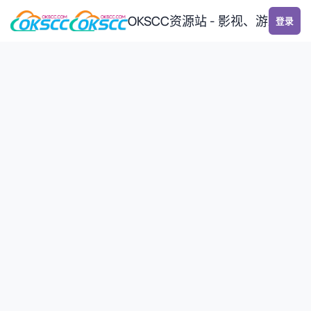
跳转到帖子
OKSCC资源站 - 影视、游戏、
登录