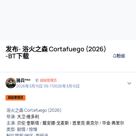
发布- 浴火之森 Cortafuego (2026)
-BT下载
粉丝
骑兵ᴾᴿᴼ
作者
超级管理员
2026年3月15日 06:17
2026年3月15日
超级管理员
浴火之森 Cortafuego (2026)
导演:
大卫·维多利
主演:
贝伦·奎斯塔
/
戴安娜·戈麦斯
/
恩里克·奥克尔
/
华金·弗里尔
类型: 剧情 / 惊悚
制片国家/地区: 西班牙