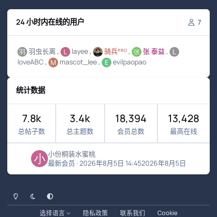
24 小时内在线的用户
7
羽虫长离
layee
骑兵ᴾᴿᴼ
张 泰益
loveABC
mascot_lee
evilpaopao
统计数据
7.8k
3.4k
18,394
13,428
总帖子数
总主题数
会员总数
最高在线
小份桐装水蜜桃
最新会员
·
2026年8月5日 14:45
2026年8月5日
浅色模式
黑暗模式
系统偏好
选择语言
隐私政策
联系我们
Cookie