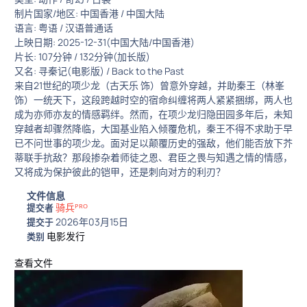
制片国家/地区: 中国香港 / 中国大陆
语言: 粤语 / 汉语普通话
上映日期: 2025-12-31(中国大陆/中国香港)
片长: 107分钟 / 132分钟(加长版)
又名: 寻秦记(电影版) / Back to the Past
来自21世纪的项少龙（古天乐 饰）曾意外穿越，并助秦王（林峯
饰）一统天下，这段跨越时空的宿命纠缠将两人紧紧捆绑，两人也
成为亦师亦友的情感羁绊。然而，在项少龙归隐田园多年后，未知
穿越者却骤然降临，大国基业陷入倾覆危机，秦王不得不求助于早
已不问世事的项少龙。面对足以颠覆历史的强敌，他们能否放下芥
蒂联手抗敌？那段掺杂着师徒之恩、君臣之畏与知遇之情的情感，
又将成为保护彼此的铠甲，还是刺向对方的利刃？
文件信息
骑兵ᴾᴿᴼ
提交者
2026年03月15日
提交于
电影发行
类别
查看文件