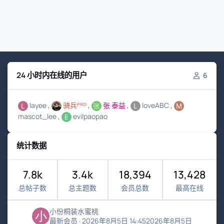
24 小时内在线的用户
6
layee
骑兵ᴾᴿᴼ
张 泰益
loveABC
mascot_lee
evilpaopao
统计数据
7.8k
3.4k
18,394
13,428
总帖子数
总主题数
会员总数
最高在线
小份桐装水蜜桃
最新会员
·
2026年8月5日 14:45
2026年8月5日