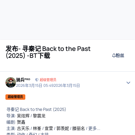
发布- 寻秦记 Back to the Past
(2025) -BT下载
粉丝
骑兵ᴾᴿᴼ
作者
超级管理员
2026年3月15日 05:49
2026年3月15日
超级管理员
寻秦记 Back to the Past (2025)
导演:
吴炫辉
/
黎震龙
编剧:
贺鑫
主演:
古天乐
/
林峯
/
宣萱
/
郭羡妮
/
滕丽名
/ 更多...
类型: 动作 / 奇幻 / 古装