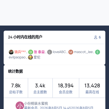
24 小时内在线的用户
6
骑兵ᴾᴿᴼ
张 泰益
loveABC
mascot_lee
evilpaopao
爱伦
统计数据
7.8k
3.4k
18,394
13,428
总帖子数
总主题数
会员总数
最高在线
小份桐装水蜜桃
最新会员
·
2026年8月5日 14:45
2026年8月5日