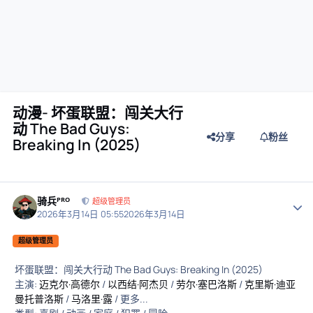
动漫- 坏蛋联盟：闯关大行
动 The Bad Guys:
分享
粉丝
Breaking In (2025)
骑兵ᴾᴿᴼ
作者
超级管理员
2026年3月14日 05:55
2026年3月14日
超级管理员
坏蛋联盟：闯关大行动 The Bad Guys: Breaking In (2025)
主演:
迈克尔·高德尔
/
以西结·阿杰贝
/
劳尔·塞巴洛斯
/
克里斯·迪亚
曼托普洛斯
/
马洛里·露
/ 更多...