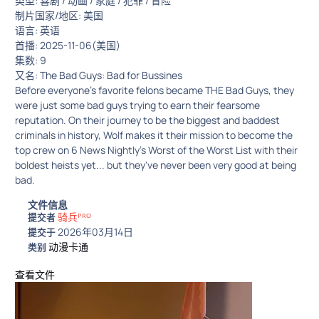
类型: 喜剧 / 动画 / 家庭 / 犯罪 / 冒险
制片国家/地区: 美国
语言: 英语
首播: 2025-11-06(美国)
集数: 9
又名: The Bad Guys: Bad for Bussines
Before everyone's favorite felons became THE Bad Guys, they
were just some bad guys trying to earn their fearsome
reputation. On their journey to be the biggest and baddest
criminals in history, Wolf makes it their mission to become the
top crew on 6 News Nightly's Worst of the Worst List with their
boldest heists yet... but they've never been very good at being
bad.
文件信息
骑兵ᴾᴿᴼ
提交者
2026年03月14日
提交于
动漫卡通
类别
查看文件