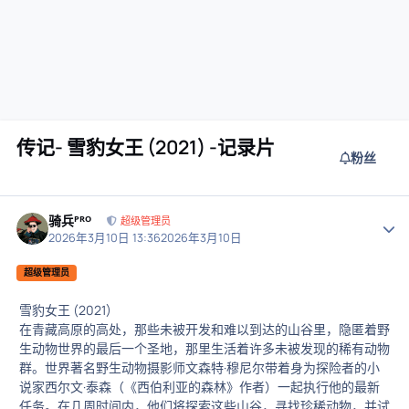
传记- 雪豹女王 (2021) -记录片
粉丝
骑兵ᴾᴿᴼ
作者
超级管理员
2026年3月10日 13:36
2026年3月10日
超级管理员
雪豹女王 (2021)
在青藏高原的高处，那些未被开发和难以到达的山谷里，隐匿着野
生动物世界的最后一个圣地，那里生活着许多未被发现的稀有动物
群。世界著名野生动物摄影师文森特·穆尼尔带着身为探险者的小
说家西尔文·泰森（《西伯利亚的森林》作者）一起执行他的最新
任务。在几周时间内，他们将探索这些山谷，寻找珍稀动物，并试