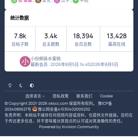
统计数据
7.8k
3.4k
18,394
13,428
总帖子数
总主题数
会员总数
最高在线
小份桐装水蜜桃
最新会员
·
2026年8月5日 14:45
2026年8月5日
浅色模式
黑暗模式
系统偏好
选择语言
隐私政策
联系我们
Cookie
© Copyright 2021-
2026
okscc.com
保留所有权利。
豫ICP备
2024089627号
豫公网安备41030402000232
免责声明：本网站不储存任何视频内容或资料，仅提供文件链接。目的在
于传达更多信息，并不意味着对其观点的认可或对其准确性的责任。
Powered by
Invision Community