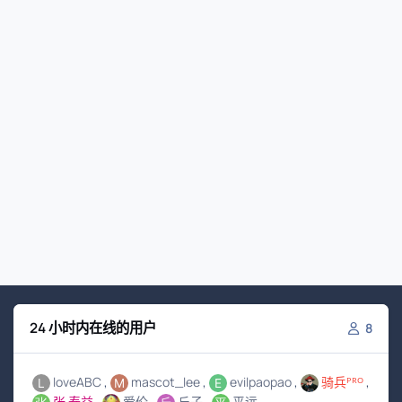
24 小时内在线的用户
8
loveABC
mascot_lee
evilpaopao
骑兵ᴾᴿᴼ
张 泰益
爱伦
丘子
平远