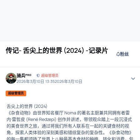
传记- 舌尖上的世界 (2024) -记录片
粉丝
骑兵ᴾᴿᴼ
作者
超级管理员
2026年3月10日 13:35
2026年3月10日
超级管理员
舌尖上的世界 (2024)
《杂食动物》由世界知名餐厅 Noma 的著名主厨兼共同拥有者雷
内·雷哲皮 (René Redzepi) 创作并讲述，带领观众踏上一段沉浸式
的美食世界之旅，通过将我们所有人联系在一起的关键食材的视
角，探索人类体验的深刻美感和错综复杂的复杂性。《杂食动物》
的每一集都颂扬了世界上八种最基本食材的种植、转化和消费，包