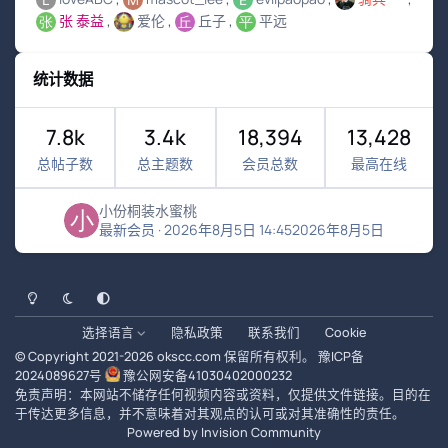
张 泰益
爱伦
丘子
平远
统计数据
7.8k
3.4k
18,394
13,428
总帖子数
总主题数
会员总数
最高在线
小份桐装水蜜桃
最新会员
·
2026年8月5日 14:45
2026年8月5日
浅色模式
黑暗模式
系统偏好
选择语言
隐私政策
联系我们
Cookie
© Copyright 2021-
2026
okscc.com
保留所有权利。
豫ICP备
2024089627号
豫公网安备41030402000232
免责声明：本网站不储存任何视频内容或资料，仅提供文件链接。目的在
于传达更多信息，并不意味着对其观点的认可或对其准确性的责任。
Powered by
Invision Community