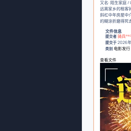
又名: 陌生家庭 / Une
远离家乡的租客钟
斜杠中年房屋中介
的糊涂折磨得死
文件信息
骑兵ᴾᴿ
提交者
2026
提交于
电影发行
类别
查看文件