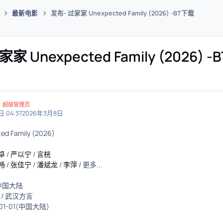
最新电影
发布- 过家家 Unexpected Family (2026) -BT下载
码插件综合下载平台
家 Unexpected Family (2026) 
超级管理员
 04:37
2026年3月8日
d Family (2026)
卓
/
严以宁
/
言桄
畅
/
张佳宁
/
潘斌龙
/
李萍
/ 更多...
中国大陆
 / 武汉方言
01-01(中国大陆)