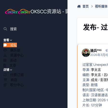
跳转到帖子
首页
视听媒体
OKSCC资源站 - 影视、游戏、源
发布- 过家
搜索
查看
论坛
俱乐部
骑兵ᴾᴿᴼ
资源中心
2026年3月8日
活动
过家家 Unexpecte
文章
导演:
李太言
店铺
付费订阅
编剧:
李太言
/
吕
商店
主演:
成龙
/
彭昱
积分中心
类型: 剧情
制片国家/地区: 
语言: 汉语普通话
上映日期: 2026-
片长: 121分钟