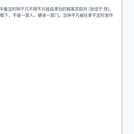
羞涩的钟不凡不得不与独自漂泊的租客苏晓月 (张佳宁 饰)、
同一屋檐下，不是一家人，硬进一家门。当钟不凡被任爹不定时发作