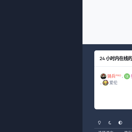
24 小时内在线
骑兵ᴾᴿᴼ
爱伦
浅色模式
黑暗模式
系统偏好