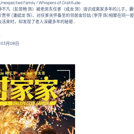
xpected Family / Whispers of Gratitude
不凡（彭昱畅 饰）被老房东任爹（成龙 饰）误识成离家多年的儿子，囊中
贾爷 (潘斌龙 饰)、对任爹关怀备至的邻居金珍姑 (李萍 饰)相聚在
去活来时，却发现了老人深藏多年的秘密…
ᴼ
年03月08日