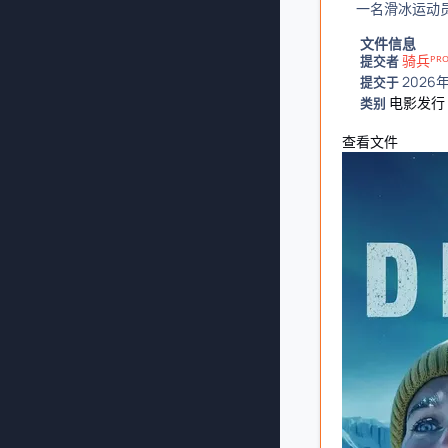
一名滑冰运动员
文件信息
骑兵ᴾᴿ
提交者
2026
提交于
电影发行
类别
查看文件