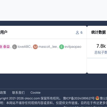
的用户
统计数据
6
7.8k
张 泰益
loveABC
mascot_lee
evilpaopao
总帖子
政策
联系我们
Cookie
right 2021-
2026
okscc.com
保留所有权利。
豫ICP备2024089627号
豫公网
明：本网站不储存任何视频内容或资料，仅提供文件链接。目的在于传达更多