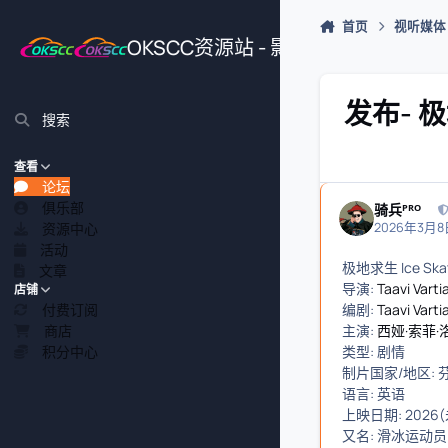
跳转到帖子
首页
视听媒体
OKSCC资源站 - 影视、游戏、源
发布- 极地
搜索
查看
论坛
俱乐部
骑兵ᴾᴿᴼ
资源中心
2026年3月8日
活动
极地求生 Ice Skat
文章
导演:
Taavi Varti
店铺
付费订阅
编剧:
Taavi Varti
商店
主演:
西娅·索菲·
积分中心
类型: 剧情
制片国家/地区: 芬
语言: 英语
上映日期: 2026
又名: 滑冰运动员