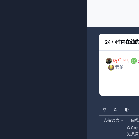
24 小时内在线
骑兵ᴾᴿᴼ
爱伦
浅色模式
黑暗模式
系统偏好
选择语言
隐私
© Copy
免责声