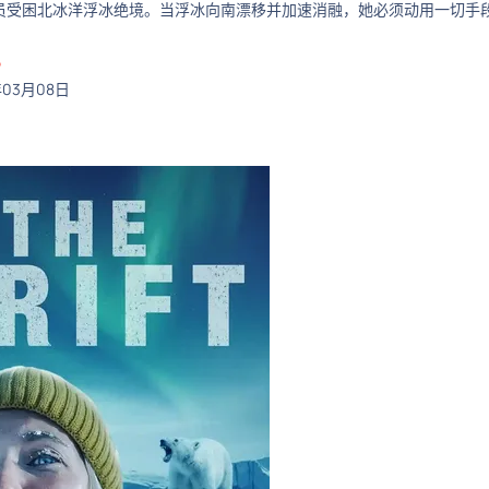
受困北冰洋浮冰绝境。当浮冰向南漂移并加速消融，她必须动用一切手
ᴼ
年03月08日