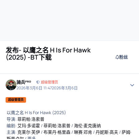
发布- 以鹰之名 H Is For Hawk
(2025) -BT下载
粉丝
骑兵ᴾᴿᴼ
作者
超级管理员
2026年3月6日 11:47
2026年3月6日
超级管理员
以鹰之名 H Is For Hawk (2025)
导演:
菲莉帕·洛索普
编剧:
艾玛·多诺霍
/
菲莉帕·洛索普
/
海伦·麦克唐纳
主演:
克莱尔·芙伊
/
布莱丹·格里森
/
琳赛·邓肯
/
丹妮斯·高夫
/
萨姆·
斯普卢尔
/ 更多...