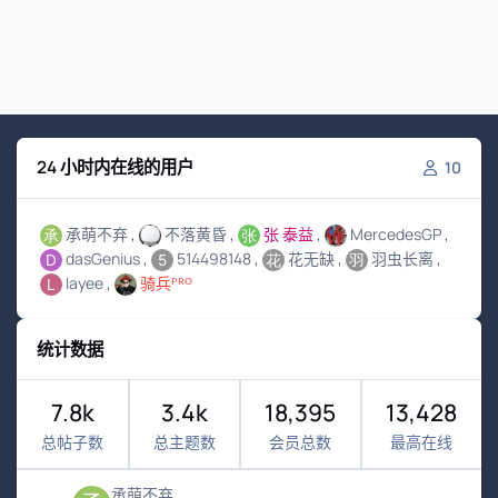
24 小时内在线的用户
10
承萌不弃
不落黄昏
张 泰益
MercedesGP
dasGenius
514498148
花无缺
羽虫长离
layee
骑兵ᴾᴿᴼ
统计数据
7.8k
3.4k
18,395
13,428
总帖子数
总主题数
会员总数
最高在线
承萌不弃