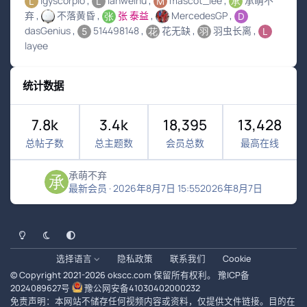
lgyscorpio
lanweihu
mascot_lee
承萌不
弃
不落黄昏
张 泰益
MercedesGP
dasGenius
514498148
花无缺
羽虫长离
layee
统计数据
7.8k
3.4k
18,395
13,428
总帖子数
总主题数
会员总数
最高在线
承萌不弃
最新会员
·
2026年8月7日 15:55
2026年8月7日
浅色模式
黑暗模式
系统偏好
选择语言
隐私政策
联系我们
Cookie
© Copyright 2021-
2026
okscc.com
保留所有权利。
豫ICP备
2024089627号
豫公网安备41030402000232
免责声明：本网站不储存任何视频内容或资料，仅提供文件链接。目的在