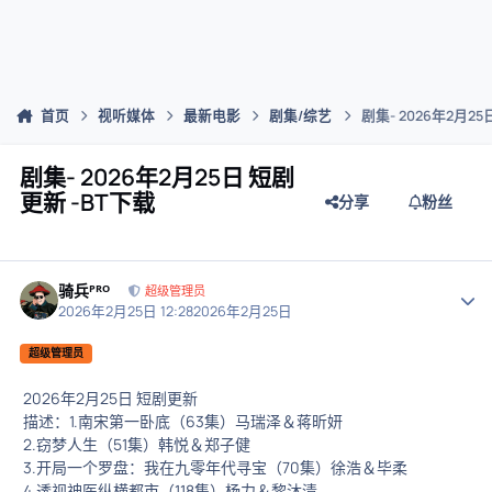
首页
视听媒体
最新电影
剧集/综艺
剧集- 2026年2月25
剧集- 2026年2月25日 短剧
更新 -BT下载
分享
粉丝
骑兵ᴾᴿᴼ
作者
超级管理员
2026年2月25日 12:28
2026年2月25日
超级管理员
2026年2月25日 短剧更新
描述：1.南宋第一卧底（63集）马瑞泽＆蒋昕妍
2.窃梦人生（51集）韩悦＆郑子健
3.开局一个罗盘：我在九零年代寻宝（70集）徐浩＆毕柔
4.透视神医纵横都市（118集）杨力＆黎沐清