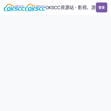
跳转到帖子
OKSCC资源站 - 影视、游戏、
登录