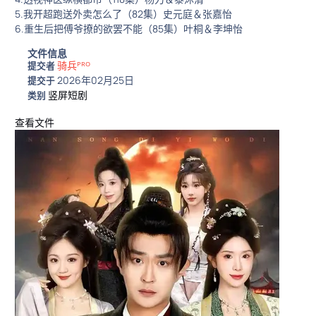
5.我开超跑送外卖怎么了（82集）史元庭＆张嘉怡
6.重生后把傅爷撩的欲罢不能（85集）叶桐＆李坤怡
文件信息
骑兵ᴾᴿᴼ
提交者
2026年02月25日
提交于
竖屏短剧
类别
查看文件