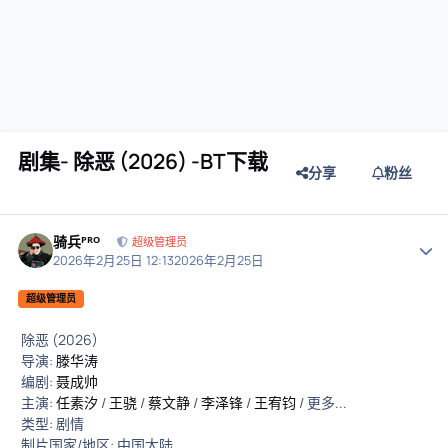
剧集- 除恶 (2026) -BT下载
分享
粉丝
骑兵ᴾᴿᴼ
作者
超级管理员
2026年2月25日 12:13
2026年2月25日
超级管理员
除恶 (2026)
导演:
滕华涛
编剧:
聂成帅
主演:
任素汐
/
王骁
/
蔡文静
/
李泽锋
/
王宥钧
/ 更多...
类型: 剧情
制片国家/地区: 中国大陆