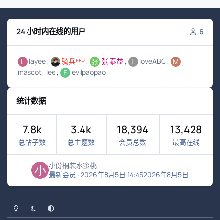
24 小时内在线的用户
6
layee
骑兵ᴾᴿᴼ
张 泰益
loveABC
mascot_lee
evilpaopao
统计数据
7.8k
3.4k
18,394
13,428
总帖子数
总主题数
会员总数
最高在线
小份桐装水蜜桃
最新会员
·
2026年8月5日 14:45
2026年8月5日
浅色模式
黑暗模式
系统偏好