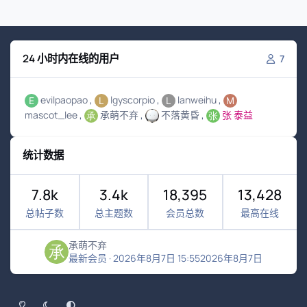
24 小时内在线的用户
7
evilpaopao
lgyscorpio
lanweihu
mascot_lee
承萌不弃
不落黄昏
张 泰益
统计数据
7.8k
3.4k
18,395
13,428
总帖子数
总主题数
会员总数
最高在线
承萌不弃
最新会员
·
2026年8月7日 15:55
2026年8月7日
浅色模式
黑暗模式
系统偏好