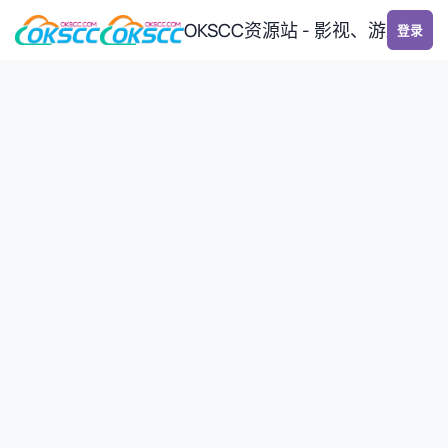
跳转到帖子
OKSCC资源站 - 影视、游戏、
登录