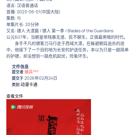
语言: 汉语普通话
首播: 2023-06-01(中国大陆)
集数: 15
单集片长: 20分钟
又名: 镖人·大漠篇 / 镖人 第一季 / Blades of the Guardians
公元607年，当朝皇帝残暴无道、民不聊生，正值最黑暗的时代。
身手不凡的镖客刀马行走于西域大漠，在躲避朝廷追杀的途
中，他接下了一个目的地为长安的护送任务，本以为只是一趟简单
的护镖，却没想到一路危机起伏，险象环生。
文件信息
骑兵ᴾᴿᴼ
提交者
2026年02月24日
提交于
动漫卡通
类别
查看文件