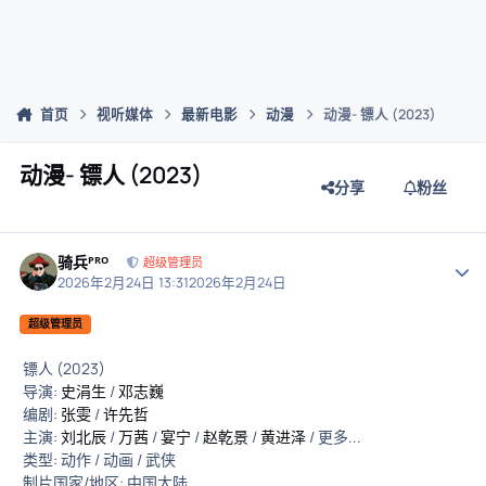
首页
视听媒体
最新电影
动漫
动漫- 镖人 (2023)
动漫- 镖人 (2023)
分享
粉丝
骑兵ᴾᴿᴼ
作者
超级管理员
2026年2月24日 13:31
2026年2月24日
超级管理员
镖人 (2023)
导演:
史涓生
/
邓志巍
编剧:
张雯
/
许先哲
主演:
刘北辰
/
万茜
/
宴宁
/
赵乾景
/
黄进泽
/ 更多...
类型: 动作 / 动画 / 武侠
制片国家/地区: 中国大陆