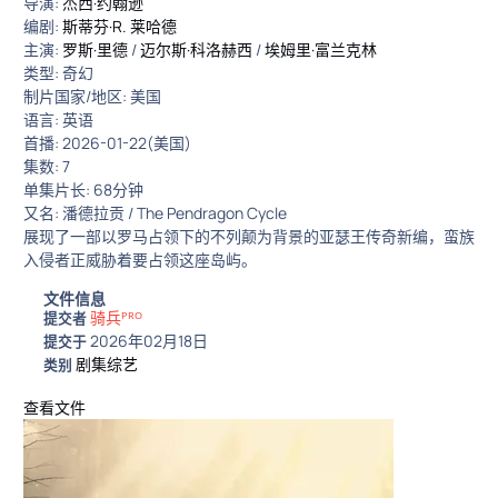
导演:
杰西·约翰逊
编剧:
斯蒂芬·R. 莱哈德
主演:
罗斯·里德
/
迈尔斯·科洛赫西
/
埃姆里·富兰克林
类型: 奇幻
制片国家/地区: 美国
语言: 英语
首播: 2026-01-22(美国)
集数: 7
单集片长: 68分钟
又名: 潘德拉贡 / The Pendragon Cycle
展现了一部以罗马占领下的不列颠为背景的亚瑟王传奇新编，蛮族
入侵者正威胁着要占领这座岛屿。
文件信息
骑兵ᴾᴿᴼ
提交者
2026年02月18日
提交于
剧集综艺
类别
查看文件