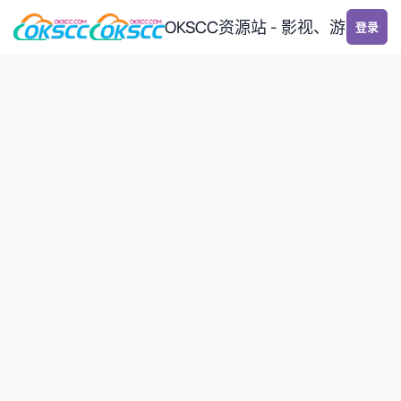
跳转到帖子
OKSCC资源站 - 影视、游戏、
登录