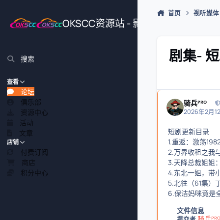
跳转到帖子
首页
视听媒体
OKSCC资源站 - 影视、游戏、源
剧集- 
搜索
查看
论坛
俱乐部
骑兵ᴾᴿᴼ
资源中心
2026年2月12
活动
短剧更新目录
文章
1.重返：激荡19
店铺
付费订阅
2.万界收租之我
商店
3.天降总裁姐姐
积分中心
4.东北一姐，带
5.北往（61集
6.保洁妈咪竟是
文件信息
骑兵ᴾᴿ
提交者