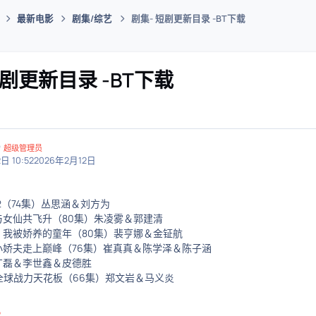
最新电影
剧集/综艺
剧集- 短剧更新目录 -BT下载
码插件综合下载平台
短剧更新目录 -BT下载
超级管理员
日 10:52
2026年2月12日
82（74集）丛思涵＆刘方为
与女仙共飞升（80集）朱凌雾＆郭建清
：我被娇养的童年（80集）裴亨娜＆金钲航
小娇夫走上巅峰（76集）崔真真＆陈学泽＆陈子涵
）丁磊＆李世鑫＆皮德胜
全球战力天花板（66集）郑文岩＆马义炎
ᴼ