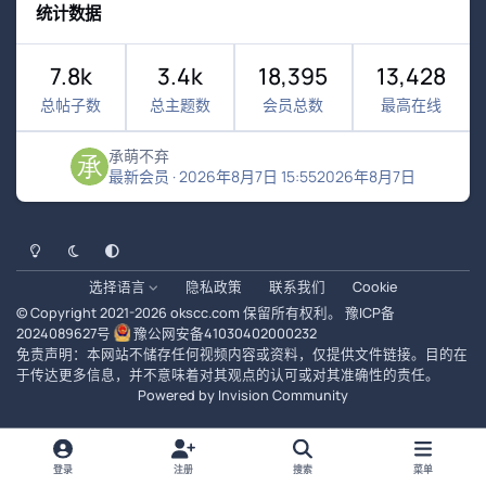
统计数据
7.8k
3.4k
18,395
13,428
总帖子数
总主题数
会员总数
最高在线
承萌不弃
最新会员
·
2026年8月7日 15:55
2026年8月7日
浅色模式
黑暗模式
系统偏好
选择语言
隐私政策
联系我们
Cookie
© Copyright 2021-
2026
okscc.com
保留所有权利。
豫ICP备
2024089627号
豫公网安备41030402000232
免责声明：本网站不储存任何视频内容或资料，仅提供文件链接。目的在
于传达更多信息，并不意味着对其观点的认可或对其准确性的责任。
Powered by
Invision Community
登录
注册
搜索
菜单