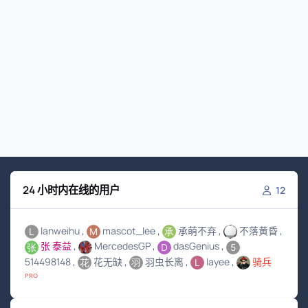
24 小时内在线的用户
12
lanweihu
mascot_lee
承萌不弃
不落黄昏
张 泰益
MercedesGP
dasGenius
514498148
花无缺
羽虫长离
layee
骑兵
ᴾᴿᴼ