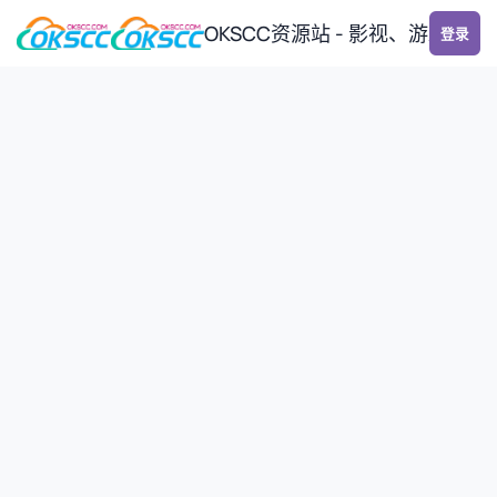
跳转到帖子
OKSCC资源站 - 影视、游戏、
登录