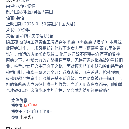
类型: 动作 / 惊悚
制片国家/地区: 英国 / 美国
语言: 英语
上映日期: 2026-01-30(美国/中国大陆)
片长: 107分钟
又名: 庇护所 / 天眼浩劫(台)
隐居孤岛的特工界黄金王牌迈克尔·梅森（杰森·森斯坦 饰）本想就
此隔绝过往，一场风暴却让他救下少女杰茜（博德希·蕾·布里纳希
饰），命运的齿轮彻底反转……他们的行踪不慎暴露在严密的监控
网络之下，神秘势力的追杀接踵而至，无路可退的梅森被迫重操旧
业，携手少女开启生死突围之路。面对顶尖特工小队和冷血杀手的
轮番围剿，梅森一路火力全开：近身肉搏、飞车追逃、枪林弹雨，
硬核爽战全程高能！随着追杀不断升级，层层阴谋被逐一揭开，互
相防备的两人成为彼此唯一的依靠。当滔天阴谋席卷而来，他们能
否冲破死局？这份绝境中的守护，又会成为铠甲还是软肋？
文件信息
骑兵ᴾᴿᴼ
提交者
2026年01月18日
提交于
电影发行
类别
查看文件