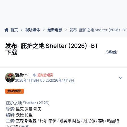
首页
视听媒体
最新电影
发布- 庇护之地 Shelter (2026) -
发布- 庇护之地 Shelter (2026) -BT
下载
粉丝
骑兵ᴾᴿᴼ
作者
超级管理员
2026年1月18日 05:26
2026年1月18日
超级管理员
庇护之地 Shelter (2026)
导演:
里克·罗曼·沃夫
编剧:
沃德·帕里
主演:
杰森·斯坦森
/
比尔·奈伊
/
娜奥米·阿基
/
丹尼尔·梅斯
/
哈丽特·
瓦尔特
/ 更多...