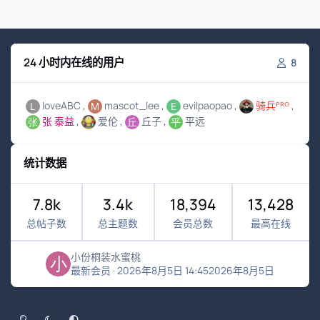
24 小时内在线的用户
8
loveABC
mascot_lee
evilpaopao
骑兵ᴾᴿᴼ
张 泰益
爱伦
丘子
平远
统计数据
7.8k
3.4k
18,394
13,428
总帖子数
总主题数
会员总数
最高在线
小份桐装水蜜桃
最新会员
·
2026年8月5日 14:45
2026年8月5日
浅色模式
黑暗模式
系统偏好