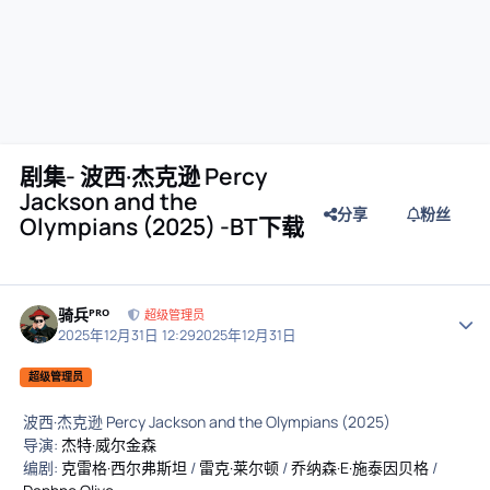
剧集- 波西·杰克逊 Percy
Jackson and the
分享
粉丝
Olympians (2025) -BT下载
骑兵ᴾᴿᴼ
作者
超级管理员
2025年12月31日 12:29
2025年12月31日
超级管理员
波西·杰克逊 Percy Jackson and the Olympians (2025)
导演:
杰特·威尔金森
编剧:
克雷格·西尔弗斯坦
/
雷克·莱尔顿
/
乔纳森·E·施泰因贝格
/