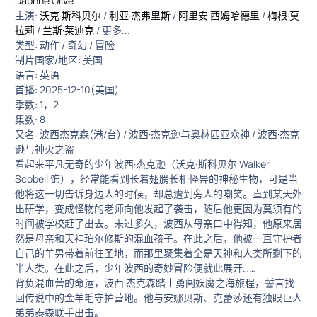
Daphne Olive
主演:
沃克·斯科贝尔
/
利亚·杰弗里斯
/
阿里安·西姆哈德里
/
梅根·莫
拉莉
/
兰斯·莱迪克
/ 更多...
类型: 动作 / 奇幻 / 冒险
制片国家/地区: 美国
语言: 英语
首播: 2025-12-10(美国)
季数: 1，2
集数: 8
又名: 波西杰克森(港/台) / 波西·杰克逊与奥林匹亚众神 / 波西·杰克
逊与神火之盗
看起来平凡无奇的少年波西·杰克逊（沃克·斯科贝尔 Walker
Scobell 饰），经常能看到长着翅膀长相怪异的神秘生物，可是当
他将这一切告诉身边人的时候，却总遭到旁人的嘲笑。直到某天外
出研学，变成怪物的老师向他发起了袭击，随后他更因为莫须有的
时间被学校赶了出去。未过多久，波西从母亲口中得知，他原来居
然是母亲和天神珀尔修斯的混血孩子。在此之后，他被一直守护者
自己的羊男带着前往圣地，而那里聚集着全是天神和人类所剩下的
半人类。在此之后，少年波西的奇妙冒险便就此展开……
背负混血营的命运，波西·杰克森踏上勇闯妖魔之海旅程，誓言找
回传说中的金羊毛守护营地。他与安娜贝斯、克蕾莎还有独眼巨人
弟弟泰森联手出击。