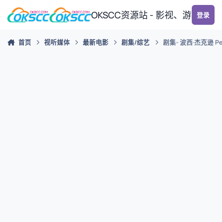
跳转到帖子
OKSCC资源站 - 影视、游戏、
登录
首页
视听媒体
最新电影
剧集/综艺
剧集- 波西·杰克逊 Percy