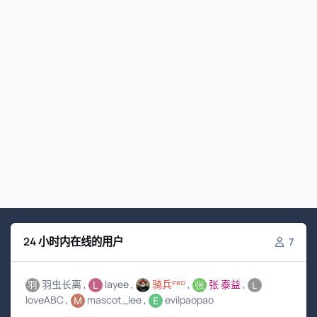
24 小时内在线的用户
7
羽虫长离
layee
骑兵ᴾᴿᴼ
张 泰益
loveABC
mascot_lee
evilpaopao