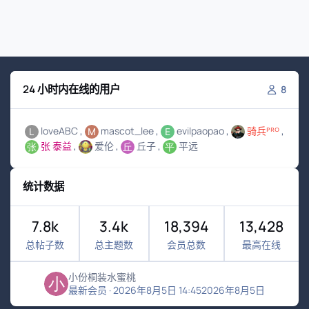
24 小时内在线的用户
8
loveABC
mascot_lee
evilpaopao
骑兵ᴾᴿᴼ
张 泰益
爱伦
丘子
平远
统计数据
7.8k
3.4k
18,394
13,428
总帖子数
总主题数
会员总数
最高在线
小份桐装水蜜桃
最新会员
·
2026年8月5日 14:45
2026年8月5日