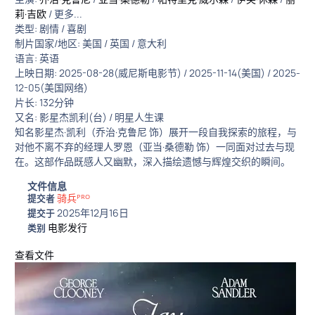
莉·吉欧
/ 更多...
类型: 剧情 / 喜剧
制片国家/地区: 美国 / 英国 / 意大利
语言: 英语
上映日期: 2025-08-28(威尼斯电影节) / 2025-11-14(美国) / 2025-
12-05(美国网络)
片长: 132分钟
又名: 影星杰凯利(台) / 明星人生课
知名影星杰·凯利（乔治·克鲁尼 饰）展开一段自我探索的旅程，与
对他不离不弃的经理人罗恩（亚当·桑德勒 饰）一同面对过去与现
在。这部作品既感人又幽默，深入描绘遗憾与辉煌交织的瞬间。
文件信息
骑兵ᴾᴿᴼ
提交者
2025年12月16日
提交于
电影发行
类别
查看文件