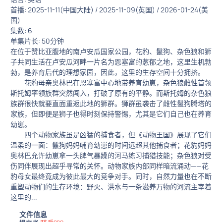
首播: 2025-11-11(中国大陆) / 2025-11-09(英国) / 2026-01-24(美
国)
集数: 6
单集片长: 50分钟
在位于赞比亚腹地的南卢安瓜国家公园，花豹、鬣狗、杂色狼和狮
子共同生活在卢安瓜河畔一片名为恩塞富的葱郁之地，这里生机勃
勃，是养育后代的理想家园，因此，这里的生存空间十分拥挤。
花豹母亲奥林巴在恩塞富中心地带养育幼崽，杂色狼雌性首领
斯托姆率领族群突然闯入，打破了原有的平静。而斯托姆的杂色狼
族群很快就要直面重返此地的狮群。狮群虽袭击了雌性鬣狗腾塔的
家族，但即便是狮子也得时刻保持警惕，尤其是它们自己也在养育
幼崽。
四个动物家族虽是凶猛的捕食者，但《动物王国》展现了它们
温柔的一面：鬣狗妈妈哺育幼崽的时间远超其他捕食者；花豹妈妈
奥林巴允许幼崽拿一头脾气暴躁的河马练习捕猎技能；杂色狼对受
伤同伴展现出超乎寻常的关怀。动物家族内部同样暗流涌动——花
豹母女最终竟成为彼此最大的竞争对手。同时，自然力量也在不断
重塑动物们的生存环境：野火、洪水与一条滋养万物的河流主宰着
这里的...
文件信息