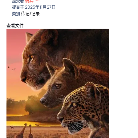
骑兵ᴾᴿᴼ
提交者
2025年11月27日
提交于
传记/记录
类别
查看文件