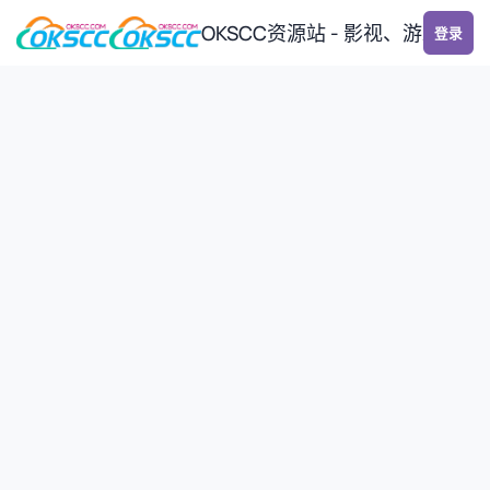
跳转到帖子
OKSCC资源站 - 影视、游戏、
登录