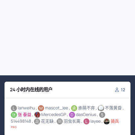
24 小时内在线的用户
12
lanweihu
mascot_lee
承萌不弃
不落黄昏
张 泰益
MercedesGP
dasGenius
514498148
花无缺
羽虫长离
layee
骑兵
ᴾᴿᴼ