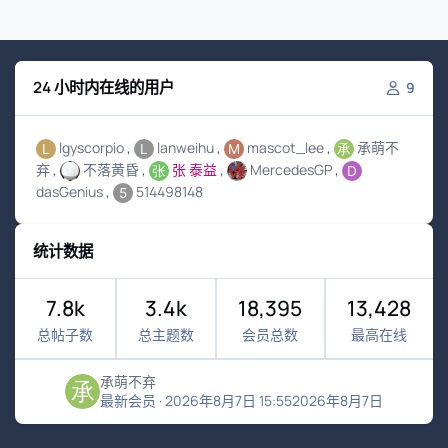
24 小时内在线的用户
9
lgyscorpio
lanweihu
mascot_lee
承萌不
弃
不落黄昏
张 泰益
MercedesGP
dasGenius
514498148
统计数据
7.8k
3.4k
18,395
13,428
总帖子数
总主题数
会员总数
最高在线
承萌不弃
最新会员
·
2026年8月7日 15:55
2026年8月7日