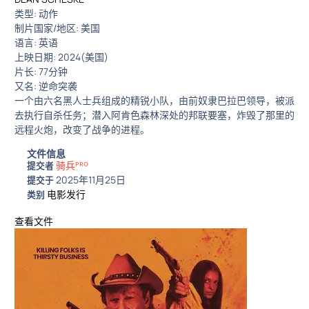
类型: 动作
制片国家/地区: 美国
语言: 英语
上映日期: 2024(美国)
片长: 77分钟
又名: 逆命突袭
一个由六名黑人士兵组成的精锐小队，由前奴隶巴拉巴领导，被派
去执行自杀任务；潜入阿肯色森林深处的邦联要塞，炸毁了那里的
远程火炮，改变了战争的进程。
文件信息
骑兵ᴾᴿᴼ
提交者
2025年11月25日
提交于
电影发行
类别
查看文件