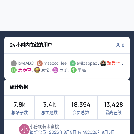
24 小时内在线的用户
8
loveABC
mascot_lee
evilpaopao
骑兵ᴾᴿᴼ
张 泰益
爱伦
丘子
平远
统计数据
7.8k
3.4k
18,394
13,428
总帖子数
总主题数
会员总数
最高在线
小份桐装水蜜桃
最新会员
·
2026年8月5日 14:45
2026年8月5日