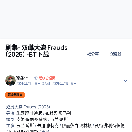
剧集- 双雌大盗 Frauds
(2025) -BT下载
分享
粉丝
骑兵ᴾᴿᴼ
作者
超级管理员
2025年11月6日 07:40
2025年11月6日
超级管理员
双雌大盗 Frauds (2025)
导演:
朱莉娅·甘迪尼
/
布赖恩·奥马利
编剧:
安妮·玛丽·奥康纳
/
苏兰·琼斯
主演:
苏兰·琼斯
/
朱迪·惠特克
/
伊丽莎白·贝林顿
/
凯特·弗利特伍德
/
阿卜杜勒·萨利斯
/ 更多...