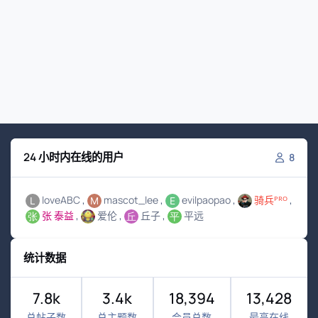
24 小时内在线的用户
8
loveABC
mascot_lee
evilpaopao
骑兵ᴾᴿᴼ
张 泰益
爱伦
丘子
平远
统计数据
7.8k
3.4k
18,394
13,428
总帖子数
总主题数
会员总数
最高在线