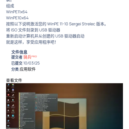
组成
WinPE11x64
WinPE10x64
按照以下说明激活您的 WinPE 11-10 Sergei Strelec 版本。
将 ISO 文件刻录到 USB 驱动器
重新启动计算机并从创建的 USB 驱动器启动
就是这样，享受应用程序吧！
文件信息
骑兵ᴾᴿᴼ
提交者
10/03/25
已提交
应用软件
分类
查看文件