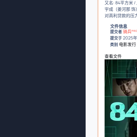
又名: 84平方米 
宇成（姜河那 
对高利贷款的压
文件信息
骑兵ᴾᴿ
提交者
2025
提交于
电影发行
类别
查看文件