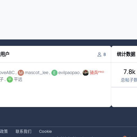
的用户
统计数据
8
7.8k
loveABC
mascot_lee
evilpaopao
骑兵ᴾᴿᴼ
子
平远
总帖子
政策
联系我们
Cookie