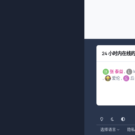
24 小时内在线
张 泰益
爱伦
丘
浅色模式
黑暗模式
系统偏好
选择语言
隐私