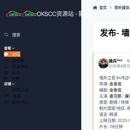
跳转到帖子
首页
视听媒体
OKSCC资源站 - 影视、游戏、源
发布- 墙
搜索
查看
论坛
俱乐部
骑兵ᴾᴿᴼ
资源中心
2025年8月7日
活动
墙外之音 84제곱미
文章
导演:
金泰俊
店铺
付费订阅
编剧:
金泰俊
商店
主演:
姜河那
/
廉
积分中心
类型: 剧情 / 惊悚
制片国家/地区: 
语言: 韩语
上映日期: 2025-
片长: 118分钟