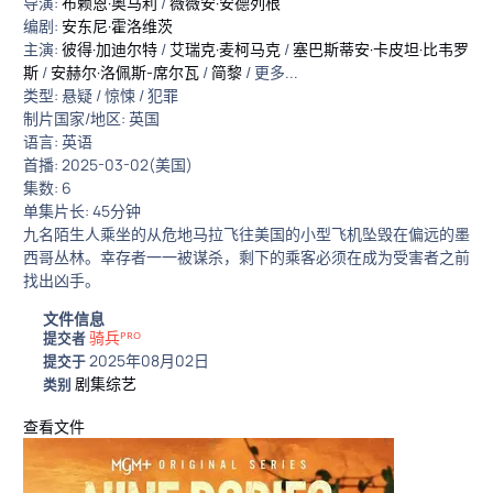
导演:
布赖恩·奥马利
/
薇薇安·安德列根
编剧:
安东尼·霍洛维茨
主演:
彼得·加迪尔特
/
艾瑞克·麦柯马克
/
塞巴斯蒂安·卡皮坦·比韦罗
斯
/
安赫尔·洛佩斯-席尔瓦
/
简黎
/ 更多...
类型: 悬疑 / 惊悚 / 犯罪
制片国家/地区: 英国
语言: 英语
首播: 2025-03-02(美国)
集数: 6
单集片长: 45分钟
九名陌生人乘坐的从危地马拉飞往美国的小型飞机坠毁在偏远的墨
西哥丛林。幸存者一一被谋杀，剩下的乘客必须在成为受害者之前
找出凶手。
文件信息
骑兵ᴾᴿᴼ
提交者
2025年08月02日
提交于
剧集综艺
类别
查看文件