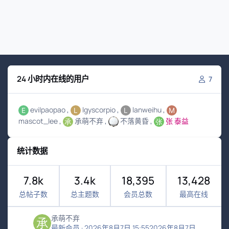
24 小时内在线的用户
7
evilpaopao
lgyscorpio
lanweihu
mascot_lee
承萌不弃
不落黄昏
张 泰益
统计数据
7.8k
3.4k
18,395
13,428
总帖子数
总主题数
会员总数
最高在线
承萌不弃
最新会员
·
2026年8月7日 15:55
2026年8月7日