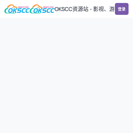
跳转到帖子
OKSCC资源站 - 影视、游戏、
登录