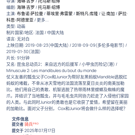
导演:
海琳·吉罗
/
托马斯·绍博
编剧:
海琳·吉罗
/
托马斯·绍博
主演:
布鲁诺·萨拉曼
/
蒂埃里·弗雷蒙
/
斯特凡·库隆
/
让·南加
/
萨拉·
科恩-阿德里亚
/ 更多...
类型: 动画
制片国家/地区: 法国 / 中国大陆
语言: 无对白
上映日期: 2019-08-23(中国大陆) / 2018-09-09(多伦多电影节) /
2019-01-30(法国)
片长: 91分钟
又名: 昆虫总动员2：来自远方的后援军 / 小甲虫历险记(港) /
Minuscule 2: Les mandibules du bout du monde
仗义友善的瓢虫父子Cox和Junior为帮好友黑蚂蚁Mandible逃脱红
蚂蚁的堵截，不幸从冰天雪地的法国流落至夏日炎炎的南美加勒
比。他们用自己的勇敢、机智逃脱了热带雨林里螳螂及蜘蛛的魔
爪，并结识了当地瓢虫，并与毛毛虫共同协力赶走了入侵他们家园
的人类。与此同时Junior的勇敢也是它收获了爱情，希望留在美丽
的加勒比。面对父子分别， Cox和Junior将会做什么样的选择呢？
文件信息
骑兵ᴾᴿᴼ
提交者
2025年07月17日
提交于