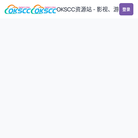
跳转到帖子
OKSCC资源站 - 影视、游戏、
登录