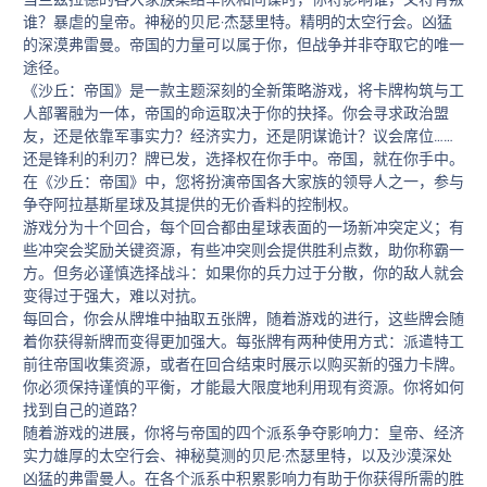
谁？暴虐的皇帝。神秘的贝尼·杰瑟里特。精明的太空行会。凶猛
的深漠弗雷曼。帝国的力量可以属于你，但战争并非夺取它的唯一
途径。
《沙丘：帝国》是一款主题深刻的全新策略游戏，将卡牌构筑与工
人部署融为一体，帝国的命运取决于你的抉择。你会寻求政治盟
友，还是依靠军事实力？经济实力，还是阴谋诡计？议会席位……
还是锋利的利刃？牌已发，选择权在你手中。帝国，就在你手中。
在《沙丘：帝国》中，您将扮演帝国各大家族的领导人之一，参与
争夺阿拉基斯星球及其提供的无价香料的控制权。
游戏分为十个回合，每个回合都由星球表面的一场新冲突定义；有
些冲突会奖励关键资源，有些冲突则会提供胜利点数，助你称霸一
方。但务必谨慎选择战斗：如果你的兵力过于分散，你的敌人就会
变得过于强大，难以对抗。
每回合，你会从牌堆中抽取五张牌，随着游戏的进行，这些牌会随
着你获得新牌而变得更加强大。每张牌有两种使用方式：派遣特工
前往帝国收集资源，或者在回合结束时展示以购买新的强力卡牌。
你必须保持谨慎的平衡，才能最大限度地利用现有资源。你将如何
找到自己的道路？
随着游戏的进展，你将与帝国的四个派系争夺影响力：皇帝、经济
实力雄厚的太空行会、神秘莫测的贝尼·杰瑟里特，以及沙漠深处
凶猛的弗雷曼人。在各个派系中积累影响力有助于你获得所需的胜