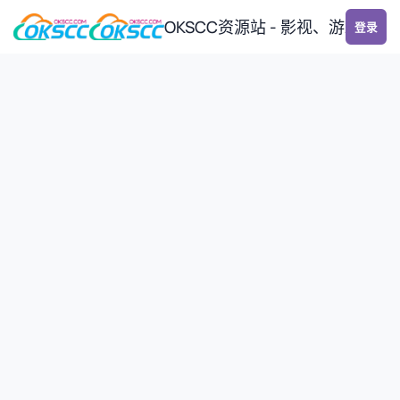
跳转到帖子
OKSCC资源站 - 影视、游戏、
登录