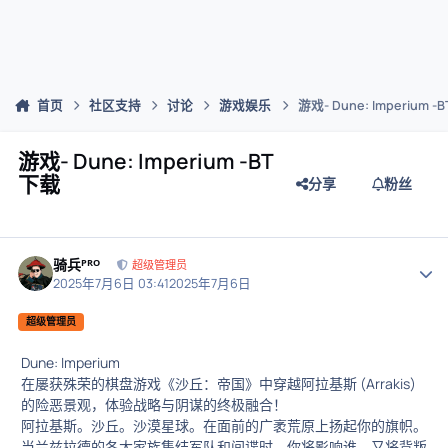
首页
社区支持
讨论
游戏娱乐
游戏- Dune: Imperium 
游戏- Dune: Imperium -BT
下载
分享
粉丝
骑兵ᴾᴿᴼ
作者
超级管理员
2025年7月6日 03:41
2025年7月6日
超级管理员
Dune: Imperium
在屡获殊荣的棋盘游戏《沙丘：帝国》中穿越阿拉基斯 (Arrakis)
的险恶景观，体验战略与阴谋的终极融合！
阿拉基斯。沙丘。沙漠星球。在面前的广袤荒原上扬起你的旗帜。
当兰兹拉德的各大家族集结军队和间谍时，你将影响谁，又将背叛