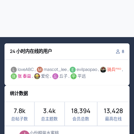
24 小时内在线的用户
8
loveABC
mascot_lee
evilpaopao
骑兵ᴾᴿᴼ
张 泰益
爱伦
丘子
平远
统计数据
7.8k
3.4k
18,394
13,428
总帖子数
总主题数
会员总数
最高在线
小份桐装水蜜桃