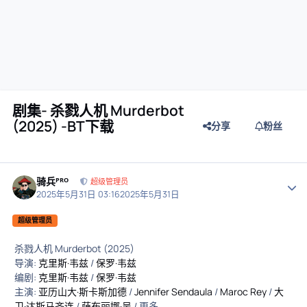
剧集- 杀戮人机 Murderbot
(2025) -BT下载
分享
粉丝
骑兵ᴾᴿᴼ
作者
超级管理员
2025年5月31日 03:16
2025年5月31日
超级管理员
杀戮人机 Murderbot (2025)
导演:
克里斯·韦兹
/
保罗·韦兹
编剧:
克里斯·韦兹
/
保罗·韦兹
主演:
亚历山大·斯卡斯加德
/
Jennifer Sendaula
/
Maroc Rey
/
大
卫·达斯马齐连
/
萨布丽娜·吴
/ 更多...