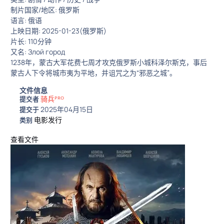
制片国家/地区: 俄罗斯
语言: 俄语
上映日期: 2025-01-23(俄罗斯)
片长: 110分钟
又名: Злой город
1238年，蒙古大军花费七周才攻克俄罗斯小城科泽尔斯克，事后
蒙古人下令将城市夷为平地，并诅咒之为“邪恶之城”。
文件信息
骑兵ᴾᴿᴼ
提交者
2025年04月15日
提交于
电影发行
类别
查看文件