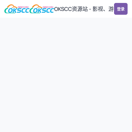
跳转到帖子
OKSCC资源站 - 影视、游戏、
登录