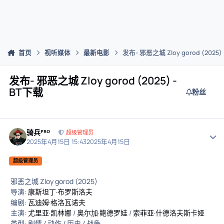
首页
视听媒体
最新电影
发布- 邪恶之城 Zloy gorod (2025)
发布- 邪恶之城 Zloy gorod (2025) -
BT下载
粉丝
骑兵ᴾᴿᴼ
作者
超级管理员
2025年4月15日 15:43
2025年4月15日
超级管理员
邪恶之城 Zloy gorod (2025)
导演:
康斯坦丁·布罗斯洛夫
编剧:
瓦迪姆·格洛瓦诺夫
主演:
尤里亚·凯林娜
/
奥尔加·鲍德罗娃
/
索菲亚·什德洛夫斯卡娅
类型: 剧情 / 动作 / 历史 / 战争