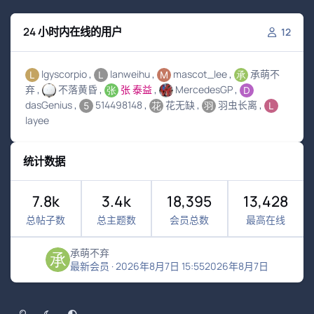
24 小时内在线的用户
12
lgyscorpio
lanweihu
mascot_lee
承萌不
弃
不落黄昏
张 泰益
MercedesGP
dasGenius
514498148
花无缺
羽虫长离
layee
统计数据
7.8k
3.4k
18,395
13,428
总帖子数
总主题数
会员总数
最高在线
承萌不弃
最新会员
·
2026年8月7日 15:55
2026年8月7日
浅色模式
黑暗模式
系统偏好