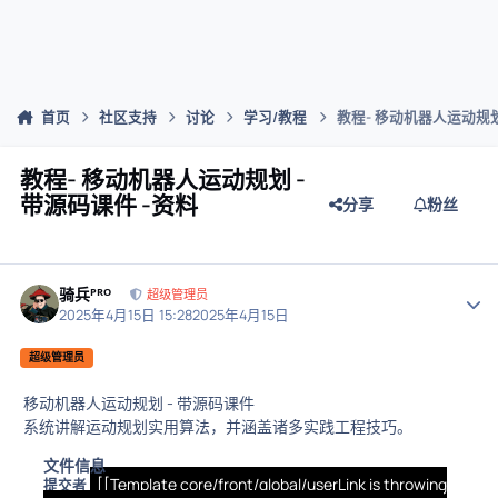
首页
社区支持
讨论
学习/教程
教程- 移动机器人运动规划
教程- 移动机器人运动规划 -
带源码课件 -资料
分享
粉丝
骑兵ᴾᴿᴼ
作者
超级管理员
2025年4月15日 15:28
2025年4月15日
超级管理员
移动机器人运动规划 - 带源码课件
系统讲解运动规划实用算法，并涵盖诸多实践工程技巧。
文件信息
[[Template core/front/global/userLink is throwing
提交者