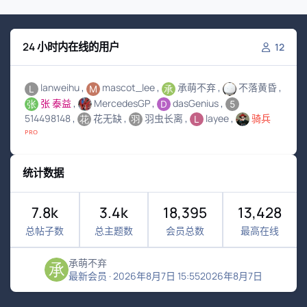
24 小时内在线的用户
12
lanweihu
mascot_lee
承萌不弃
不落黄昏
张 泰益
MercedesGP
dasGenius
514498148
花无缺
羽虫长离
layee
骑兵
ᴾᴿᴼ
统计数据
7.8k
3.4k
18,395
13,428
总帖子数
总主题数
会员总数
最高在线
承萌不弃
最新会员
·
2026年8月7日 15:55
2026年8月7日