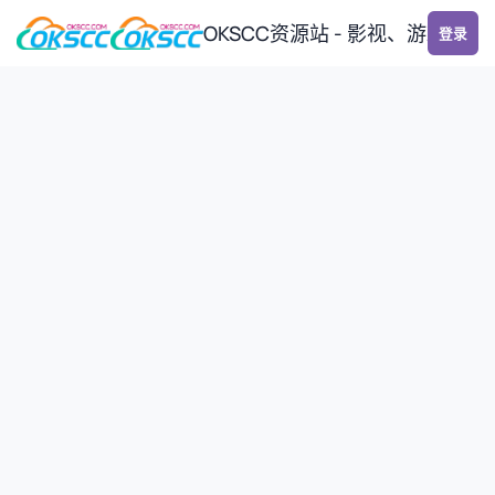
跳转到帖子
OKSCC资源站 - 影视、游戏、
登录