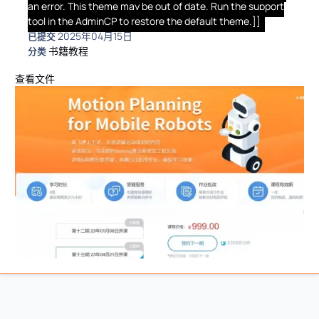
an error. This theme may be out of date. Run the support
tool in the AdminCP to restore the default theme.]]
2025年04月15日
已提交
书籍教程
分类
查看文件