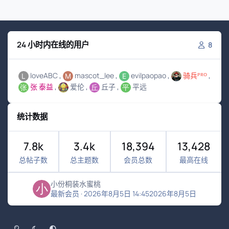
24 小时内在线的用户
8
loveABC
mascot_lee
evilpaopao
骑兵ᴾᴿᴼ
张 泰益
爱伦
丘子
平远
统计数据
7.8k
3.4k
18,394
13,428
总帖子数
总主题数
会员总数
最高在线
小份桐装水蜜桃
最新会员
·
2026年8月5日 14:45
2026年8月5日
浅色模式
黑暗模式
系统偏好