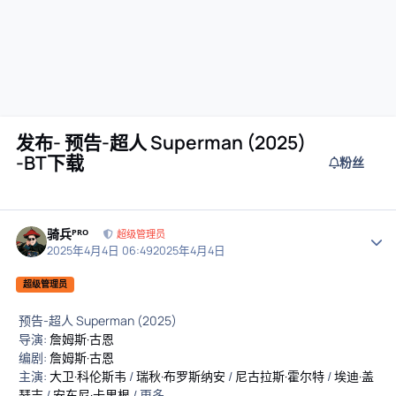
发布- 预告-超人 Superman (2025)
-BT下载
粉丝
骑兵ᴾᴿᴼ
作者
超级管理员
2025年4月4日 06:49
2025年4月4日
超级管理员
预告-超人 Superman (2025)
导演:
詹姆斯·古恩
编剧:
詹姆斯·古恩
主演:
大卫·科伦斯韦
/
瑞秋·布罗斯纳安
/
尼古拉斯·霍尔特
/
埃迪·盖
瑟吉
/
安东尼·卡里根
/ 更多...