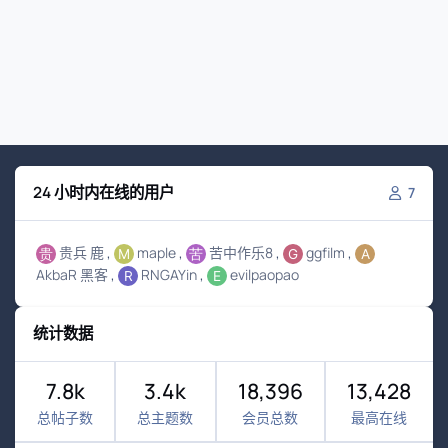
24 小时内在线的用户
7
贵兵 鹿
maple
苦中作乐8
ggfilm
AkbaR 黑客
RNGAYin
evilpaopao
统计数据
7.8k
3.4k
18,396
13,428
总帖子数
总主题数
会员总数
最高在线