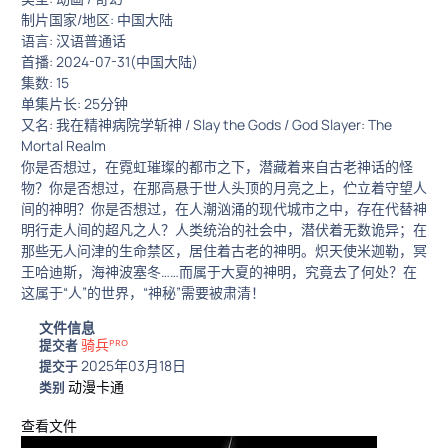
制片国家/地区: 中国大陆
语言: 汉语普通话
首播: 2024-07-31(中国大陆)
集数: 15
单集片长: 25分钟
又名: 我在精神病院学斩神 / Slay the Gods / God Slayer: The
Mortal Realm
你是否想过，在霓虹璀璨的都市之下，潜藏着来自古老神话的怪
物？你是否想过，在那高悬于世人头顶的月亮之上，伫立着守望人
间的神明？你是否想过，在人潮汹涌的现代城市之中，存在代替神
明行走人间的超凡之人？人类统治的社会中，潜伏着无数诡异；在
那些无人问津的生命禁区，居住着古老的神明。炽天使米迦勒，冥
王哈迪斯，海神波塞冬……而属于大夏的神明，究竟去了何处？在
这属于“人”的世界，“神秘”需要被肃清！
文件信息
骑兵ᴾᴿᴼ
提交者
2025年03月18日
提交于
动漫卡通
类别
查看文件