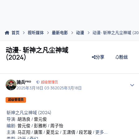
首页
视听媒体
最新电影
动漫
动漫- 斩神之凡尘神域 (202
动漫- 斩神之凡尘神域
(2024)
分享
粉丝
骑兵ᴾᴿᴼ
作者
超级管理员
2025年3月18日 03:36
2025年3月18日
超级管理员
斩神之凡尘神域 (2024)
导演:
胡浩良
/
曾元俊
编剧:
曾元俊
/
彭雅彬
/
周子怡
主演:
马正阳
/
唐策
/
夏觅尘
/
王潇倩
/
段艺璇
/ 更多...
类型: 动画 / 奇幻