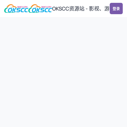
跳转到帖子
OKSCC资源站 - 影视、游戏、
登录